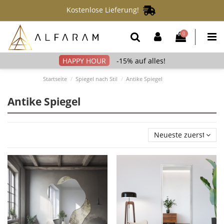
Kostenlose Lieferung!
0
-15% auf alles!
Startseite
Spiegel nach Stil
Antike Spiegel
Antike Spiegel
Neueste zuerst