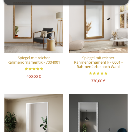
Spiegel mit reicher
Spiegel mit reicher
Rahmenornamentik - 7004001
Rahmenornamentik - 6001 -
Rahmenfarbe nach Wahl
400,00 €
330,00 €