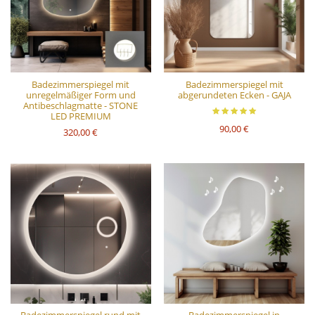
Badezimmerspiegel mit
Badezimmerspiegel mit
unregelmäßiger Form und
abgerundeten Ecken - GAJA
Antibeschlagmatte - STONE
LED PREMIUM
90,00 €
320,00 €
Badezimmerspiegel rund mit
Badezimmerspiegel in