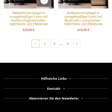
Badezimmerspiegel in
Badezimmerspiegel in
unregelmäßiger Form mit
unregelmäßiger Form mit
Antibeschlagheizmatte -
Bluetooth-Lautsprecher -
OBSYDIAN LED PREMIUM
OBSYDIAN LED PREMIUM
320,00 €
410,00 €
1
2
3
…
9
Hilfreiche Links
Kontakt
Abonnieren Sie den Newsleter