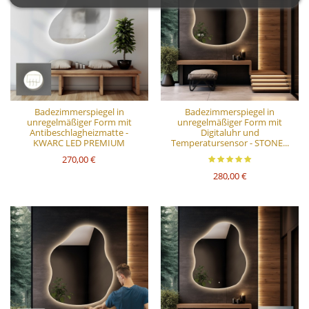
Badezimmerspiegel in
Badezimmerspiegel in
unregelmäßiger Form mit
unregelmäßiger Form mit
Antibeschlagheizmatte -
Digitaluhr und
KWARC LED PREMIUM
Temperatursensor - STONE...
270,00 €
280,00 €