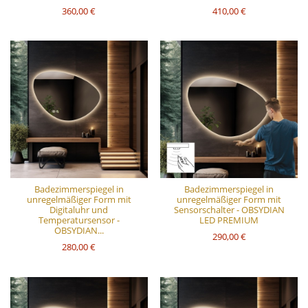
360,00 €
410,00 €
Badezimmerspiegel in
Badezimmerspiegel in
unregelmäßiger Form mit
unregelmäßiger Form mit
Digitaluhr und
Sensorschalter - OBSYDIAN
Temperatursensor -
LED PREMIUM
OBSYDIAN...
290,00 €
280,00 €