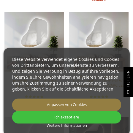
Diese Website verwendet eigene Cookies und Cookies
von Drittanbietern, um unsereDienste zu verbessern.
Und zeigen Sie Werbung in Bezug auf Ihre Vorlieben,
N
Badezimmerspiegel in
Badezimmerspiegel in
indem Sie Ihre Gewohnheiten analysieren navigation.
unregelmäßiger Form mit
unregelmäßiger Form mit Wi-
Um Ihre Zustimmung zu seiner Verwendung zu
Schalter - KWARC LED
Fi-Wetterstation - KWARC LED
geben, klicken Sie auf die Schaltfläche Akzeptieren.
PREMIUM
PREMIUM
F
I
L
T
E
R
200,00 €
300,00 €
Anpassen von Cookies
Ich akzeptiere
Weitere Informationen