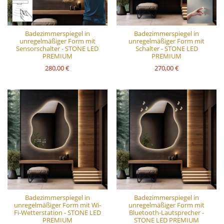
Badezimmerspiegel in
Badezimmerspiegel in
unregelmäßiger Form mit
unregelmäßiger Form mit
Sensorschalter - STONE LED
Schalter - STONE LED
PREMIUM
PREMIUM
280,00 €
270,00 €
Badezimmerspiegel in
Badezimmerspiegel in
unregelmäßiger Form mit Wi-
unregelmäßiger Form mit
Fi-Wetterstation - STONE LED
Bluetooth-Lautsprecher -
PREMIUM
STONE LED PREMIUM