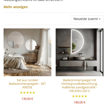
Mehr anzeigen
Neueste zuerst
Set aus runden
Badezimmerspiegel mit
Badezimmerspiegeln - SET
Hintergrundbeleuchtung,
KREISE
Halbkreis sandgestrahlt -
HELENA LED II
130,00 €
180,00 €