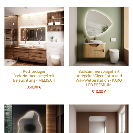
Rechteckiger
Badezimmerspiegel mit
Badezimmerspiegel mit
unregelmäßiger Form und
Beleuchtung - MELISA II
WiFi-Wetterstation - KARO
LED PREMIUM
350,00 €
310,00 €