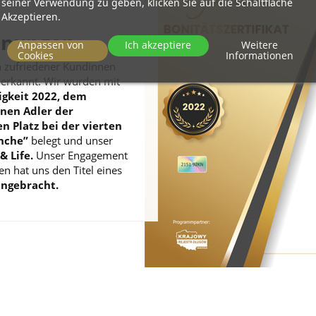
seiner Verwendung zu geben, klicken Sie auf die Schaltfläche
Akzeptieren.
hnungen
Anpassen von
Ich akzeptiere
Weitere
Cookies
Informationen
n zufriedener Kundinnen
erkannt. Wir wurden mit
igkeit 2022, dem
nen Adler der
en Platz bei der vierten
nche”
belegt und unser
 Life.
Unser Engagement
n hat uns den Titel eines
ingebracht.