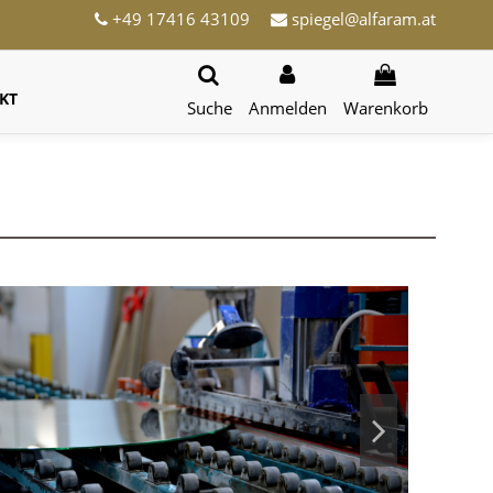
+49 17416 43109
spiegel@alfaram.at
KT
Suche
Anmelden
Warenkorb