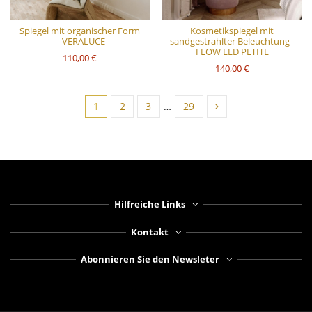
Spiegel mit organischer Form
Kosmetikspiegel mit
– VERALUCE
sandgestrahlter Beleuchtung -
FLOW LED PETITE
110,00 €
140,00 €
1
2
3
…
29
Hilfreiche Links
Kontakt
Abonnieren Sie den Newsleter