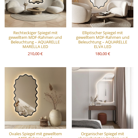
Rechteckiger Spiegel mit
Elliptischer Spiegel mit
gewelltem MDF-Rahmen und
gewelltem MDF-Rahmen und
Beleuchtung – AQUARELLE
Beleuchtung – AQUARELLE
MARELLA LED
ELVA LED
210,00 €
180,00 €
Ovales Spiegel mit gewelltem
Organischer Spiegel mit