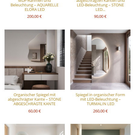
MDF-Rahmen und
abgeschrägten Kanten und
Beleuchtung – AQUARELLE
LED-Beleuchtung – STONE
ELORA LED
LED...
200,00 €
90,00 €
Organischer Spiegel mit
Spiegel in organischer Form
abgeschrägter Kante – STONE
mit LED-Beleuchtung –
ABGESCHRÄGTE KANTE
TURMALIN LED
60,00 €
260,00 €