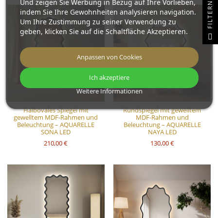
Und zeigen Sie Werbung in Bezug auf Ihre Vorlieben,
N
indem Sie Ihre Gewohnheiten analysieren navigation.
Um Ihre Zustimmung zu seiner Verwendung zu
geben, klicken Sie auf die Schaltfläche Akzeptieren.
F
I
L
T
E
R
Anpassen von Cookies
Ich akzeptiere
Weitere Informationen
Halbovales Spiegel mit
Rundspiegel mit gewelltem
gewelltem MDF-Rahmen und
MDF-Rahmen und
Beleuchtung – AQUARELLE
Beleuchtung – AQUARELLE
SONA LED
NAYA LED
210,00 €
130,00 €