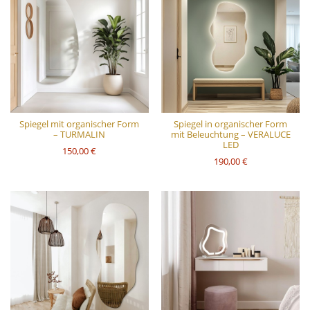
Spiegel mit organischer Form
Spiegel in organischer Form
– TURMALIN
mit Beleuchtung – VERALUCE
LED
150,00 €
190,00 €