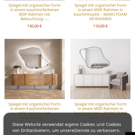
Spiegel mit organischer Form
Spiegel mit organischer Form
in einem kaschmirfarbenen
in einem MDF-Rahmen in
MDF-Rahmen mit
Kaschmiroptik – MARIS FOAM
Beleuchtung –...
IM RAHMEN
130,00 €
110,00 €
Spiegel mit organischer Form
Spiegel mit organischer Form
in einem kaschmirfarbenen
in einem MDF-Rahmen in
MDF-Rahmen mit
Kaschmiroptik – MARIS DUNE
Beleuchtung –...
IM RAHMEN
Diese Website verwendet eigene Cookies und Cookies
130,00 €
110,00 €
von Drittanbietern, um unsereDienste zu verbessern.