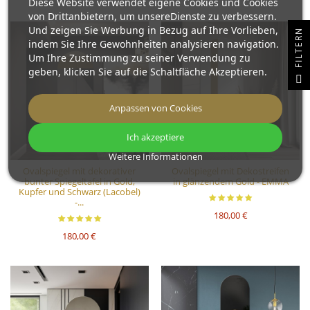
Diese Website verwendet eigene Cookies und Cookies
von Drittanbietern, um unsereDienste zu verbessern.
Und zeigen Sie Werbung in Bezug auf Ihre Vorlieben,
N
indem Sie Ihre Gewohnheiten analysieren navigation.
Um Ihre Zustimmung zu seiner Verwendung zu
geben, klicken Sie auf die Schaltfläche Akzeptieren.
F
I
L
T
E
R
Anpassen von Cookies
Ich akzeptiere
Weitere Informationen
Ovalspiegel mit dekorativer
Ovalspiegel mit Dekostreifen
bunter Spiegeltafel in Gold,
in glänzendem Gold - EMMA
Kupfer und Schwarz (Lacobel)
-...
180,00 €
180,00 €