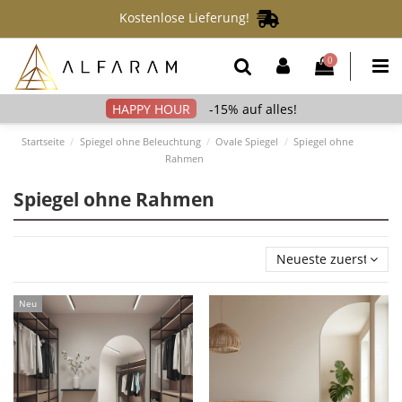
Kostenlose Lieferung!
0
-15% auf alles!
Startseite
Spiegel ohne Beleuchtung
Ovale Spiegel
Spiegel ohne
Rahmen
Spiegel ohne Rahmen
Neueste zuerst
Neu