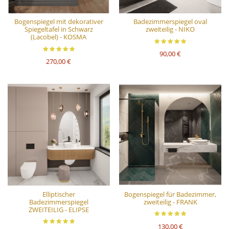
Bogenspiegel mit dekorativer
Badezimmerspiegel oval
Spiegeltafel in Schwarz
zweiteilig - NIKO
(Lacobel) - KOSMA
90,00 €
270,00 €
Elliptischer
Bogenspiegel für Badezimmer,
Badezimmerspiegel
zweiteilig - FRANK
ZWEITEILIG - ELIPSE
130,00 €