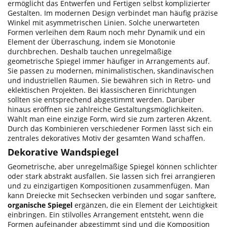
ermöglicht das Entwerfen und Fertigen selbst komplizierter
Gestalten. Im modernen Design verbindet man häufig präzise
Winkel mit asymmetrischen Linien. Solche unerwarteten
Formen verleihen dem Raum noch mehr Dynamik und ein
Element der Überraschung, indem sie Monotonie
durchbrechen. Deshalb tauchen unregelmäßige
geometrische Spiegel immer häufiger in Arrangements auf.
Sie passen zu modernen, minimalistischen, skandinavischen
und industriellen Räumen. Sie bewähren sich in Retro- und
eklektischen Projekten. Bei klassischeren Einrichtungen
sollten sie entsprechend abgestimmt werden. Darüber
hinaus eröffnen sie zahlreiche Gestaltungsmöglichkeiten.
Wählt man eine einzige Form, wird sie zum zarteren Akzent.
Durch das Kombinieren verschiedener Formen lässt sich ein
zentrales dekoratives Motiv der gesamten Wand schaffen.
Dekorative Wandspiegel
Geometrische, aber unregelmäßige Spiegel können schlichter
oder stark abstrakt ausfallen. Sie lassen sich frei arrangieren
und zu einzigartigen Kompositionen zusammenfügen. Man
kann Dreiecke mit Sechsecken verbinden und sogar sanftere,
organische Spiegel
ergänzen, die ein Element der Leichtigkeit
einbringen. Ein stilvolles Arrangement entsteht, wenn die
Formen aufeinander abgestimmt sind und die Komposition