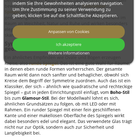
beruhigend wirken kann. Je nach den weiteren Rundungen
indem Sie Ihre Gewohnheiten analysieren navigation.
bewährt sich auch ein geometrischer
halbrunder
Um Ihre Zustimmung zu seiner Verwendung zu
Spiegel
oder ein
Bogenspiegel
mit seiner sanft
geben, klicken Sie auf die Schaltfläche Akzeptieren.
geschwungenen oberen Kante. Solche Formen erinnern im
Raum an Weichheit, Natur und Ruhe und wirken besonders
elegant. Sie passen zu modernen und klassischeren,
Anpassen von Cookies
skandinavischen, Vintage- und Art-déco-Arrangements.
Symmetrische und ruhige Formen – runde
Ich akzeptiere
geometrische Spiegel
Weitere Informationen
Ein ähnliches Empfinden wie Ovale und Bögen erzeugen
Kreise, also
runde Spiegel
. Das ist eine gute Wahl für Räume,
in denen eben runde Formen vorherrschen. Der gesamte
Raum wirkt dann noch sanfter und behaglicher, obwohl sich
Kreise dem Begriff der Symmetrie zuordnen. Auch das ist ein
Klassiker, der sich – ähnlich wie quadratische und rechteckige
Spiegel – gut in jeden Einrichtungsstil einfügt, vom
Boho-Stil
bis zum
Glamour-Stil
. Bei der Modellwahl lohnt es sich,
ähnlichen Grundsätzen zu folgen, ob mit LED oder mit
Rahmen. Ein runder Spiegel mit einer fein geschliffenen
Kante und einer makellosen Oberfläche des Spiegels wirkt
dabei besonders edel und elegant. Das verwendete Glas trägt
nicht nur zur Optik, sondern auch zur Sicherheit und
Langlebigkeit bei.