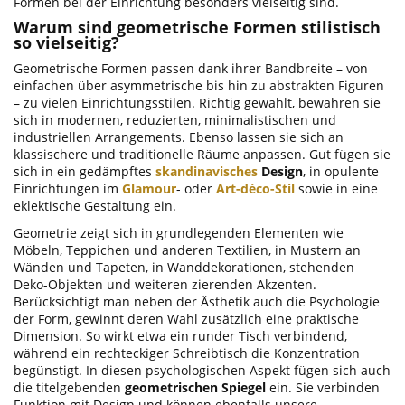
Formen bei der Einrichtung besonders vielseitig sind.
Warum sind geometrische Formen stilistisch
so vielseitig?
Geometrische Formen passen dank ihrer Bandbreite – von
einfachen über asymmetrische bis hin zu abstrakten Figuren
– zu vielen Einrichtungsstilen. Richtig gewählt, bewähren sie
sich in modernen, reduzierten, minimalistischen und
industriellen Arrangements. Ebenso lassen sie sich an
klassischere und traditionelle Räume anpassen. Gut fügen sie
sich in ein gedämpftes
skandinavisches
Design
, in opulente
Einrichtungen im
Glamour
- oder
Art-déco-Stil
sowie in eine
eklektische Gestaltung ein.
Geometrie zeigt sich in grundlegenden Elementen wie
Möbeln, Teppichen und anderen Textilien, in Mustern an
Wänden und Tapeten, in Wanddekorationen, stehenden
Deko-Objekten und weiteren zierenden Akzenten.
Berücksichtigt man neben der Ästhetik auch die Psychologie
der Form, gewinnt deren Wahl zusätzlich eine praktische
Dimension. So wirkt etwa ein runder Tisch verbindend,
während ein rechteckiger Schreibtisch die Konzentration
begünstigt. In diesen psychologischen Aspekt fügen sich auch
die titelgebenden
geometrischen Spiegel
ein. Sie verbinden
Funktion mit Design und können ebenfalls unsere