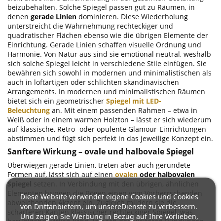
beizubehalten. Solche Spiegel passen gut zu Räumen, in
denen
gerade Linien
dominieren. Diese Wiederholung
unterstreicht die Wahrnehmung rechteckiger und
quadratischer Flächen ebenso wie die übrigen Elemente der
Einrichtung. Gerade Linien schaffen visuelle Ordnung und
Harmonie. Von Natur aus sind sie emotional neutral, weshalb
sich solche Spiegel leicht in verschiedene Stile einfügen. Sie
bewähren sich sowohl in modernen und minimalistischen als
auch in loftartigen oder schlichten skandinavischen
Arrangements. In modernen und minimalistischen Räumen
bietet sich ein geometrischer
Spiegel mit LED-
Beleuchtung
an. Mit einem passenden Rahmen – etwa in
Weiß oder in einem warmen Holzton – lässt er sich wiederum
auf klassische, Retro- oder opulente Glamour-Einrichtungen
abstimmen und fügt sich perfekt in das jeweilige Konzept ein.
Sanftere Wirkung – ovale und halbovale Spiegel
Überwiegen gerade Linien, treten aber auch gerundete
Formen auf, lässt sich auf einen
ovalen
oder halbovalen
Spiegel
setzen. In Verbindung mit den übrigen, ähnlichen
Elementen bringen die Bögen einen vom Vorherrschenden
Diese Website verwendet eigene Cookies und Cookies
abweichenden Akzent ein. Zugleich mildern sie die
von Drittanbietern, um unsereDienste zu verbessern.
schärferen Kanten klassischer rechteckiger Spiegel, was
Und zeigen Sie Werbung in Bezug auf Ihre Vorlieben,