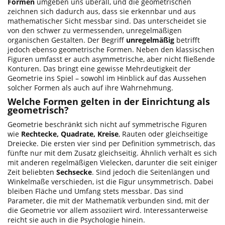
Formen
umgeben uns überall, und die geometrischen
zeichnen sich dadurch aus, dass sie erkennbar und aus
mathematischer Sicht messbar sind. Das unterscheidet sie
von den schwer zu vermessenden, unregelmäßigen
organischen Gestalten. Der Begriff
unregelmäßig
betrifft
jedoch ebenso geometrische Formen. Neben den klassischen
Figuren umfasst er auch asymmetrische, aber nicht fließende
Konturen. Das bringt eine gewisse Mehrdeutigkeit der
Geometrie ins Spiel – sowohl im Hinblick auf das Aussehen
solcher Formen als auch auf ihre Wahrnehmung.
Welche Formen gelten in der Einrichtung als
geometrisch?
Geometrie beschränkt sich nicht auf symmetrische Figuren
wie
Rechtecke, Quadrate, Kreise
, Rauten oder gleichseitige
Dreiecke. Die ersten vier sind per Definition symmetrisch, das
fünfte nur mit dem Zusatz gleichseitig. Ähnlich verhält es sich
mit anderen regelmäßigen Vielecken, darunter die seit einiger
Zeit beliebten
Sechsecke
. Sind jedoch die Seitenlängen und
Winkelmaße verschieden, ist die Figur unsymmetrisch. Dabei
bleiben Fläche und Umfang stets messbar. Das sind
Parameter, die mit der Mathematik verbunden sind, mit der
die Geometrie vor allem assoziiert wird. Interessanterweise
reicht sie auch in die Psychologie hinein.