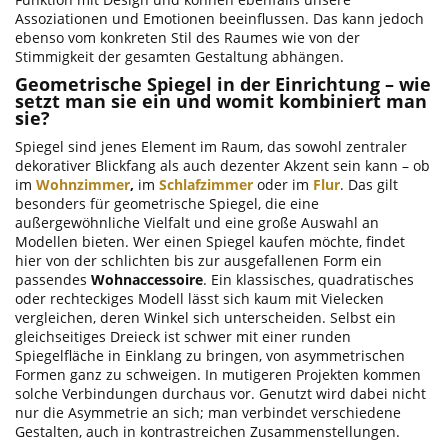
Assoziationen und Emotionen beeinflussen. Das kann jedoch
ebenso vom konkreten Stil des Raumes wie von der
Stimmigkeit der gesamten Gestaltung abhängen.
Geometrische Spiegel in der Einrichtung – wie
setzt man sie ein und womit kombiniert man
sie?
Spiegel sind jenes Element im Raum, das sowohl zentraler
dekorativer Blickfang als auch dezenter Akzent sein kann – ob
im
Wohnzimmer
,
im
Schlafzimmer
oder im
Flur
. Das gilt
besonders für geometrische Spiegel, die eine
außergewöhnliche Vielfalt und eine große Auswahl an
Modellen bieten. Wer einen Spiegel kaufen möchte, findet
hier von der schlichten bis zur ausgefallenen Form ein
passendes
Wohnaccessoire
. Ein klassisches, quadratisches
oder rechteckiges Modell lässt sich kaum mit Vielecken
vergleichen, deren Winkel sich unterscheiden. Selbst ein
gleichseitiges Dreieck ist schwer mit einer runden
Spiegelfläche in Einklang zu bringen, von asymmetrischen
Formen ganz zu schweigen. In mutigeren Projekten kommen
solche Verbindungen durchaus vor. Genutzt wird dabei nicht
nur die Asymmetrie an sich; man verbindet verschiedene
Gestalten, auch in kontrastreichen Zusammenstellungen.