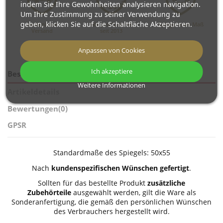
indem Sie Ihre Gewohnheiten analysieren navigation.
Um Ihre Zustimmung zu seiner Verwendung zu
geben, klicken Sie auf die Schaltfläche Akzeptieren.
Kostenloser
Wir produzieren
Spiegel nach Maß
Versand
seit 2013
Anpassen von Cookies
Ich akzeptiere
Beschreibung
Weitere Informationen
Artikeldetails
Bewertungen
(0)
GPSR
Standardmaße des Spiegels: 50x55
Nach
kundenspezifischen Wünschen gefertigt
.
Sollten für das bestellte Produkt
zusätzliche
Zubehörteile
ausgewählt werden, gilt die Ware als
Sonderanfertigung, die gemäß den persönlichen Wünschen
des Verbrauchers hergestellt wird.