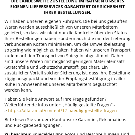
DIE LANDESWEITE ZUSTELLUNG IM RAHMEN UNSERES
EIGENEN LIEFERSERVICES GARANTIERT DIE SICHERHEIT
IHRER BESTELLUNGEN.
Wir haben unseren eigenen Fuhrpark. Die bei uns gekauften
Waren werden ausschließlich von unseren Mitarbeitern
geliefert, so dass wir nicht nur die Kontrolle über den Status
Ihrer Bestellungen haben, sondern auch die mit der Lieferung
verbundenen Kosten minimieren. Um die Umweltbelastung
so gering wie möglich zu halten, haben wir unseren Transport
zudem auf den Transport von Spiegeln abgestimmt. Daher
sind unsere Waren mit möglichst geringem Materialeinsatz
(Stretchfolie und Schutzschaumstoff) gesichert. Ein
zusätzlicher Vorteil solcher Sicherung ist, dass Ihre Bestellung
zügig ausgepackt und vor der Empfangsbestätigung in aller
Ruhe in Anwesenheit unseres Mitarbeiters begutachtet
werden kann.
Haben Sie keine Antwort auf Ihre Frage gefunden?
Weiterführende Infos unter: „Häufig gestellte Fragen” -
>
https://alfaram.at/content/12-haeufig-gestellte-fragen
Bitte lesen Sie vor dem Kauf unsere Garantie-, Reklamations-
und Rückgabebedingungen.
Zu beachten:
Spiegeldesigns, Fotos und Beschreibungen sind