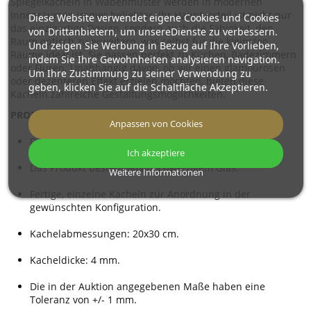
Spiegelkacheln in Wabenmuster werden in modernen
Innenräumen immer beliebter. Ihr Hauptvorteil ist nicht nur
Diese Website verwendet eigene Cookies und Cookies
das einzigartige Design, sondern auch die Fähigkeit, den
von Drittanbietern, um unsereDienste zu verbessern.
Raum optisch zu erweitern, was selbst für die kleinsten
Und zeigen Sie Werbung in Bezug auf Ihre Vorlieben,
Räume ideal ist. Sie passen perfekt zu Küchen, Badezimmern
indem Sie Ihre Gewohnheiten analysieren navigation.
oder Fluren. Unabhängig davon, ob wir einen glamourösen
Um Ihre Zustimmung zu seiner Verwendung zu
oder dezenteren Effekt erzielen möchten, bieten diese
geben, klicken Sie auf die Schaltfläche Akzeptieren.
Kacheln zahlreiche Gestaltungsmöglichkeiten.
PRODUKTSPEZIFIKATION:
Anpassen von Cookies
Die Kacheln haben keine befestigten Aufhänger.
Ich akzeptiere
Das Produkt besteht aus hochwertigem Glas.
Weitere Informationen
Fertige, einzelne Kacheln zur Anordnung in der
gewünschten Konfiguration.
Kachelabmessungen: 20x30 cm.
Kacheldicke: 4 mm.
Die in der Auktion angegebenen Maße haben eine
Toleranz von +/- 1 mm.