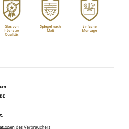
Glas von
Spiegel nach
Einfache
höchster
Maß
Montage
Qualität
 cm
IBE
t
.
kationen des Verbrauchers.