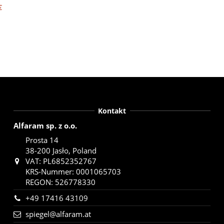
€
Kontakt
Alfaram sp. z o.o.
Prosta 14
38-200 Jasło, Poland
VAT: PL6852352767
KRS-Nummer: 0001065703
REGON: 526778330
+49 17416 43109
spiegel@alfaram.at