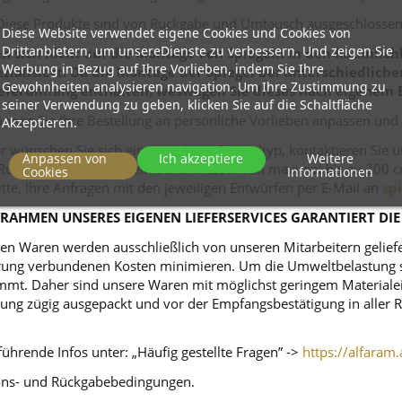
Diese Produkte sind von Rückgabe und Umtausch ausgeschlossen
Diese Website verwendet eigene Cookies und Cookies von
Drittanbietern, um unsereDienste zu verbessern. Und zeigen Sie
 sich nicht auf die Montage von Spiegeln in den Räumlichk
Werbung in Bezug auf Ihre Vorlieben, indem Sie Ihre
zialisiert. Da die Montage der Spiegel bei unterschiedlich
Gewohnheiten analysieren navigation. Um Ihre Zustimmung zu
eferumfang enthalten, weswegen Sie dieses nach eigenem 
seiner Verwendung zu geben, klicken Sie auf die Schaltfläche
nnen Sie Ihre Bestellung an persönliche Vorlieben anpassen und
Akzeptieren.
r wünschen Sie sich einen anderen Spiegeltyp, kontaktieren Sie 
Anpassen von
Ich akzeptiere
Weitere
ei Rundspiegeln kommt ein Durchmesser von maximal bis zu 200 c
Cookies
Informationen
itte, Ihre Anfragen mit den jeweiligen Entwürfen per E-Mail an
sp
RAHMEN UNSERES EIGENEN LIEFERSERVICES GARANTIERT DIE
n Waren werden ausschließlich von unseren Mitarbeitern geliefert
ferung verbundenen Kosten minimieren. Um die Umweltbelastung s
mt. Daher sind unsere Waren mit möglichst geringem Materialeins
tellung zügig ausgepackt und vor der Empfangsbestätigung in alle
ührende Infos unter: „Häufig gestellte Fragen” ->
https://alfaram.
tions- und Rückgabebedingungen.