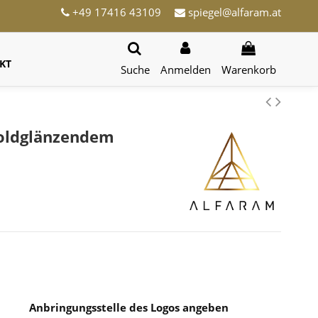
+49 17416 43109
spiegel@alfaram.at
KT
Suche
Anmelden
Warenkorb
goldglänzendem
Anbringungsstelle des Logos angeben