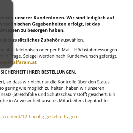
.
eiten unserer KundenInnen. Wir sind lediglich auf
en technischen Gegebenheiten erfolgt, ist das
Ermessen zu besorgen haben.
 dabei
zusätzliches Zubehör
auswählen.
uns bitte telefonisch oder per E-Mail. Höchstabmessungen
m in Frage. Spiegel werden nach Kundenwunsch gefertigt.
iegel@alfaram.at
 SICHERHEIT IHRER BESTELLUNGEN.
, so dass wir nicht nur die Kontrolle über den Status
o gering wie möglich zu halten, haben wir unseren
atz (Stretchfolie und Schutzschaumstoff) gesichert. Ein
r Ruhe in Anwesenheit unseres Mitarbeiters begutachtet
at/content/12-haeufig-gestellte-fragen