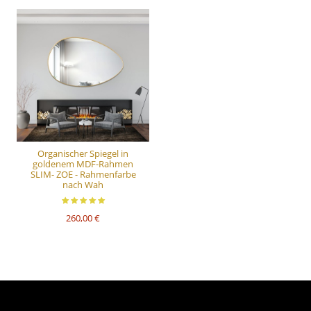
Organischer Spiegel in
goldenem MDF-Rahmen
SLIM- ZOE - Rahmenfarbe
nach Wah
260,00 €