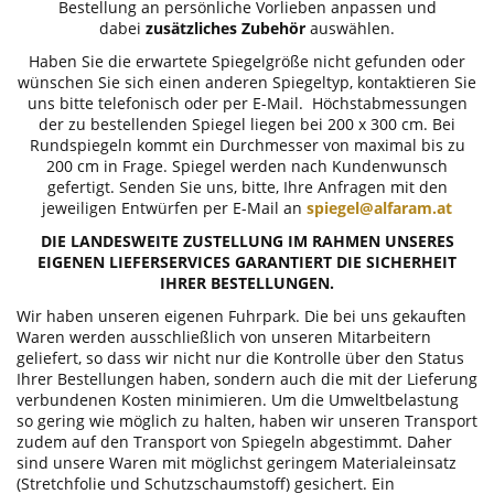
Bestellung an persönliche Vorlieben anpassen und
dabei
zusätzliches Zubehör
auswählen.
Haben Sie die erwartete Spiegelgröße nicht gefunden oder
wünschen Sie sich einen anderen Spiegeltyp, kontaktieren Sie
uns bitte telefonisch oder per E-Mail. Höchstabmessungen
der zu bestellenden Spiegel liegen bei 200 x 300 cm. Bei
Rundspiegeln kommt ein Durchmesser von maximal bis zu
200 cm in Frage. Spiegel werden nach Kundenwunsch
gefertigt. Senden Sie uns, bitte, Ihre Anfragen mit den
jeweiligen Entwürfen per E-Mail an
spiegel@alfaram.at
DIE LANDESWEITE ZUSTELLUNG IM RAHMEN UNSERES
EIGENEN LIEFERSERVICES GARANTIERT DIE SICHERHEIT
IHRER BESTELLUNGEN.
Wir haben unseren eigenen Fuhrpark. Die bei uns gekauften
Waren werden ausschließlich von unseren Mitarbeitern
geliefert, so dass wir nicht nur die Kontrolle über den Status
Ihrer Bestellungen haben, sondern auch die mit der Lieferung
verbundenen Kosten minimieren. Um die Umweltbelastung
so gering wie möglich zu halten, haben wir unseren Transport
zudem auf den Transport von Spiegeln abgestimmt. Daher
sind unsere Waren mit möglichst geringem Materialeinsatz
(Stretchfolie und Schutzschaumstoff) gesichert. Ein