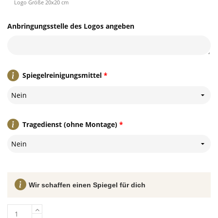
Logo Größe 20x20 cm
Anbringungsstelle des Logos angeben
Spiegelreinigungsmittel
*
Nein
Tragedienst (ohne Montage)
*
Nein
Wir schaffen einen Spiegel für dich