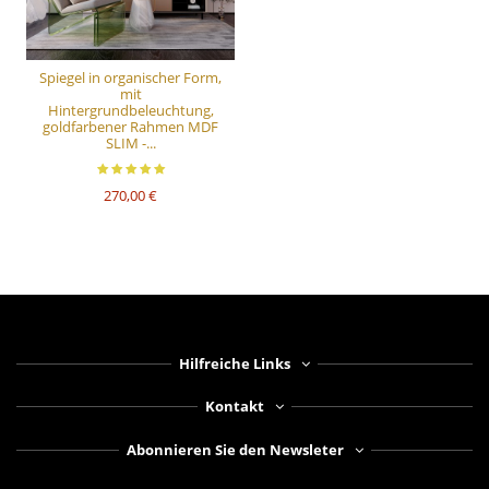
Spiegel in organischer Form,
mit
Hintergrundbeleuchtung,
goldfarbener Rahmen MDF
SLIM -...
270,00 €
Hilfreiche Links
Kontakt
Abonnieren Sie den Newsleter