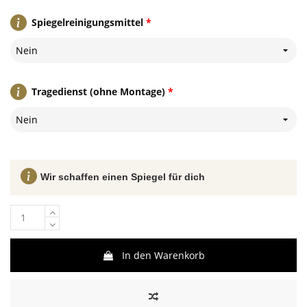
Spiegelreinigungsmittel
*
Nein
Tragedienst (ohne Montage)
*
Nein
Wir schaffen einen Spiegel für dich
In den Warenkorb