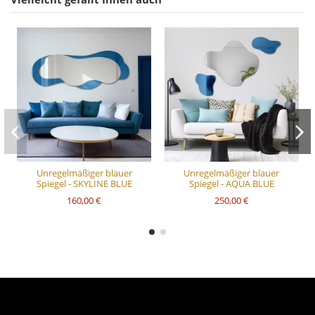
Unregelmäßiger blauer
Unregelmäßiger blauer
Spiegel - SKYLINE BLUE
Spiegel - AQUA BLUE
160,00 €
250,00 €