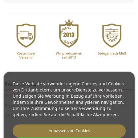
Kostenloser
Wir produzieren
Spiegel nach Maß
Versand
seit 2013
Diese Website verwendet eigene Cookies und Cookies
Beschreibung
von Drittanbietern, um unsereDienste zu verbessern.
Artikeldetails
Und zeigen Sie Werbung in Bezug auf Ihre Vorlieben,
indem Sie Ihre Gewohnheiten analysieren navigation.
Bewertungen
(0)
Um Ihre Zustimmung zu seiner Verwendung zu
geben, klicken Sie auf die Schaltfläche Akzeptieren.
GPSR
Anpassen von Cookies
Organischer Spiegel mit unregelmäßiger Form –