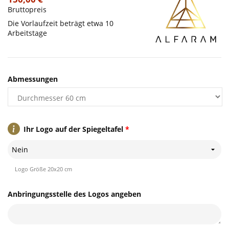
Bruttopreis
Die Vorlaufzeit beträgt etwa 10
Arbeitstage
Abmessungen
Ihr Logo auf der Spiegeltafel
*
Nein
Logo Größe 20x20 cm
Anbringungsstelle des Logos angeben