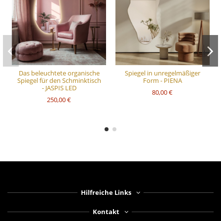
Das beleuchtete organische
Spiegel in unregelmäßiger
Spiegel für den Schminktisch
Form - PIENA
- JASPIS LED
80,00 €
250,00 €
Hilfreiche Links
Kontakt