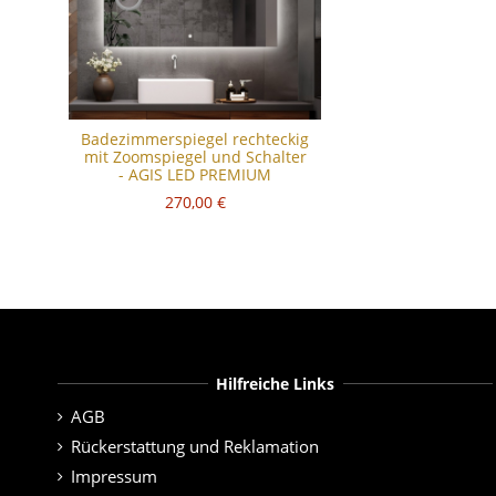
Badezimmerspiegel rechteckig
mit Zoomspiegel und Schalter
- AGIS LED PREMIUM
270,00 €
Hilfreiche Links
AGB
Rückerstattung und Reklamation
Impressum