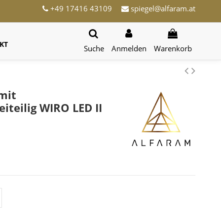
+49 17416 43109
spiegel@alfaram.at
KT
Suche
Anmelden
Warenkorb
mit
iteilig WIRO LED II