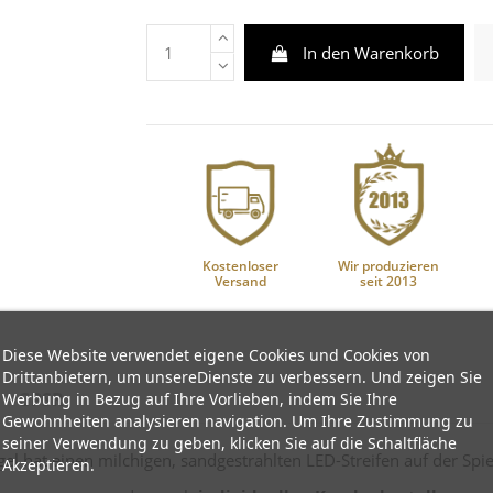
In den Warenkorb
Kostenloser
Wir produzieren
Versand
seit 2013
Diese Website verwendet eigene Cookies und Cookies von
Drittanbietern, um unsereDienste zu verbessern. Und zeigen Sie
GPSR
Werbung in Bezug auf Ihre Vorlieben, indem Sie Ihre
Gewohnheiten analysieren navigation. Um Ihre Zustimmung zu
seiner Verwendung zu geben, klicken Sie auf die Schaltfläche
gel hat einen milchigen, sandgestrahlten LED-Streifen auf der Spie
Akzeptieren.