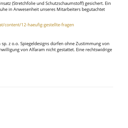
atz (Stretchfolie und Schutzschaumstoff) gesichert. Ein
r Ruhe in Anwesenheit unseres Mitarbeiters begutachtet
at/content/12-haeufig-gestellte-fragen
m sp. z o.o. Spiegeldesigns dürfen ohne Zustimmung von
illigung von Alfaram nicht gestattet. Eine rechtswidrige