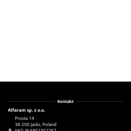
Kontakt
Alfaram sp. z o.o.
Prosta 14
38-200 Jasło, Poland
VAT: PL6852352767