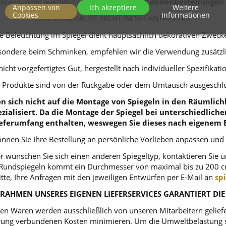
bmessungen werden nach
individuellen Kundenbestellungen 
Anpassen von
Ich akzeptiere
Weitere
Cookies
Informationen
DER SCHRANK IST NICHT IM SET ENTHALTEN
e Beleuchtung im Spiegel dient hauptsächlich dekorativen Zweck
sondere beim Schminken, empfehlen wir die Verwendung zusätzli
nicht vorgefertigtes Gut, hergestellt nach individueller Spezifikat
 Produkte sind von der Rückgabe oder dem Umtausch ausgeschl
 sich nicht auf die Montage von Spiegeln in den Räumlichk
zialisiert. Da die Montage der Spiegel bei unterschiedlich
eferumfang enthalten, weswegen Sie dieses nach eigenem 
nnen Sie Ihre Bestellung an persönliche Vorlieben anpassen und
r wünschen Sie sich einen anderen Spiegeltyp, kontaktieren Sie 
ei Rundspiegeln kommt ein Durchmesser von maximal bis zu 200 c
itte, Ihre Anfragen mit den jeweiligen Entwürfen per E-Mail an
sp
RAHMEN UNSERES EIGENEN LIEFERSERVICES GARANTIERT DIE
n Waren werden ausschließlich von unseren Mitarbeitern geliefert
ferung verbundenen Kosten minimieren. Um die Umweltbelastung s