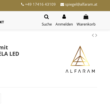
+49 17416 43109
spiegel@alfaram.at
KT
Suche
Anmelden
Warenkorb
mit
ELA LED