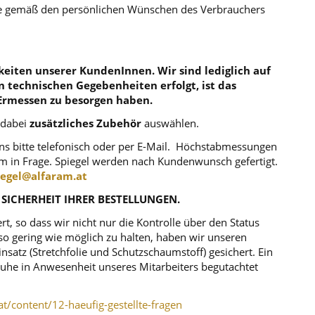
die gemäß den persönlichen Wünschen des Verbrauchers
eiten unserer KundenInnen. Wir sind lediglich auf
en technischen Gegebenheiten erfolgt, ist das
Ermessen zu besorgen haben.
 dabei
zusätzliches Zubehör
auswählen.
uns bitte telefonisch oder per E-Mail. Höchstabmessungen
m in Frage. Spiegel werden nach Kundenwunsch gefertigt.
iegel@alfaram.at
 SICHERHEIT IHRER BESTELLUNGEN.
, so dass wir nicht nur die Kontrolle über den Status
o gering wie möglich zu halten, haben wir unseren
atz (Stretchfolie und Schutzschaumstoff) gesichert. Ein
r Ruhe in Anwesenheit unseres Mitarbeiters begutachtet
at/content/12-haeufig-gestellte-fragen