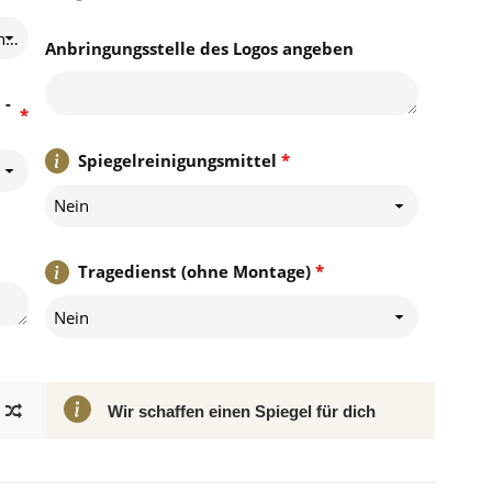
LED-Standard - Das Licht breitet sich zur Wand hinter dem Spiegel aus
Anbringungsstelle des Logos angeben
 -
*
Spiegelreinigungsmittel
*
Nein
Tragedienst (ohne Montage)
*
Nein
Wir schaffen einen Spiegel für dich