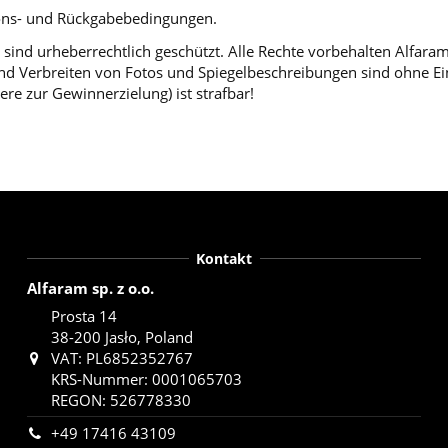
tions- und Rückgabebedingungen.
sind urheberrechtlich geschützt. Alle Rechte vorbehalten Alfara
d Verbreiten von Fotos und Spiegelbeschreibungen sind ohne Einw
ere zur Gewinnerzielung) ist strafbar!
Kontakt
Alfaram sp. z o.o.
Prosta 14
38-200 Jasło, Poland
VAT: PL6852352767
KRS-Nummer: 0001065703
REGON: 526778330
+49 17416 43109