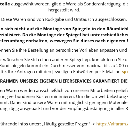
teile
ausgewählt werden, gilt die Ware als Sonderanfertigung, 
hergestellt wird.
Diese Waren sind von Rückgabe und Umtausch ausgeschlossen.
 sich nicht auf die Montage von Spiegeln in den Räumlichk
zialisiert. Da die Montage der Spiegel bei unterschiedlich
eferumfang enthalten, weswegen Sie dieses nach eigenem 
nnen Sie Ihre Bestellung an persönliche Vorlieben anpassen und
r wünschen Sie sich einen anderen Spiegeltyp, kontaktieren Sie 
ei Rundspiegeln kommt ein Durchmesser von maximal bis zu 200 c
itte, Ihre Anfragen mit den jeweiligen Entwürfen per E-Mail an
sp
RAHMEN UNSERES EIGENEN LIEFERSERVICES GARANTIERT DIE
n Waren werden ausschließlich von unseren Mitarbeitern geliefert
ferung verbundenen Kosten minimieren. Um die Umweltbelastung s
mt. Daher sind unsere Waren mit möglichst geringem Materialeins
tellung zügig ausgepackt und vor der Empfangsbestätigung in alle
ührende Infos unter: „Häufig gestellte Fragen” ->
https://alfaram.