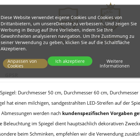
Diese Website verwendet eigene Cookies und Cookies von
Drittanbietern, um unsereDienste zu verbessern. Und zeigen Sie
Werbung in Bezug auf Ihre Vorlieben, indem Sie Ihre
Gewohnheiten analysieren navigation. Um Ihre Zustimmung zu
Kostenloser
Wir produzieren
seiner Verwendung zu geben, klicken Sie auf die Schaltfläche
Versand
seit 2013
Akzeptieren.
Anpassen von
Ich akzeptiere
Weitere
Cookies
Informationen
GPSR
Spiegel: Durchmesser 50 cm, Durchmesser 60 cm, Durchmesser
gel hat einen milchigen, sandgestrahlten LED-Streifen auf der Spie
 Abmessungen werden nach
kundenspezifischen Vorgaben gef
e Beleuchtung im Spiegel dient hauptsächlich dekorativen Zweck
sondere beim Schminken, empfehlen wir die Verwendung zusätzli