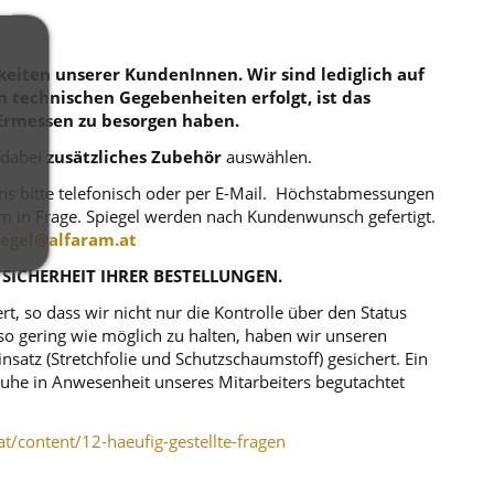
eiten unserer KundenInnen. Wir sind lediglich auf
en technischen Gegebenheiten erfolgt, ist das
Ermessen zu besorgen haben.
 dabei
zusätzliches Zubehör
auswählen.
uns bitte telefonisch oder per E-Mail. Höchstabmessungen
m in Frage. Spiegel werden nach Kundenwunsch gefertigt.
iegel@alfaram.at
 SICHERHEIT IHRER BESTELLUNGEN.
, so dass wir nicht nur die Kontrolle über den Status
o gering wie möglich zu halten, haben wir unseren
atz (Stretchfolie und Schutzschaumstoff) gesichert. Ein
r Ruhe in Anwesenheit unseres Mitarbeiters begutachtet
at/content/12-haeufig-gestellte-fragen