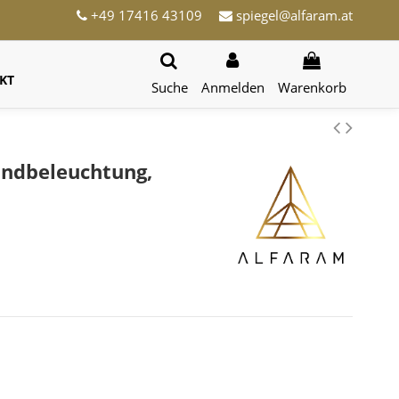
+49 17416 43109
spiegel@alfaram.at
KT
Suche
Anmelden
Warenkorb
undbeleuchtung,