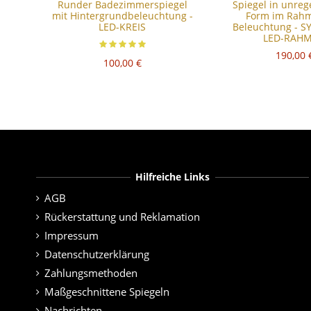
Runder Badezimmerspiegel
Spiegel in unre
mit Hintergrundbeleuchtung -
Form im Rahm
LED-KREIS
Beleuchtung - S
LED-RAH
190,00 
100,00 €
Hilfreiche Links
AGB
Rückerstattung und Reklamation
Impressum
Datenschutzerklärung
Zahlungsmethoden
Maßgeschnittene Spiegeln
Nachrichten