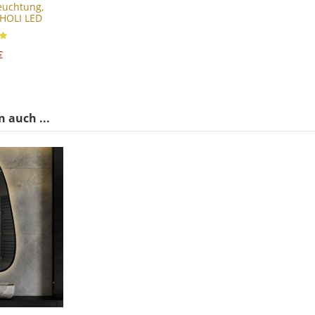
euchtung,
 HOLI LED
€
 auch ...