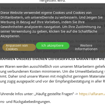
hergestellt wird.
Diese Waren sind von Rückgabe und Umtausch ausgeschlossen.
Diese Website verwendet eigene Cookies und Cookies von
 sich nicht auf die Montage von Spiegeln in den Räumlichk
Drittanbietern, um unsereDienste zu verbessern. Und zeigen Sie
zialisiert. Da die Montage der Spiegel bei unterschiedlich
Werbung in Bezug auf Ihre Vorlieben, indem Sie Ihre
eferumfang enthalten, weswegen Sie dieses nach eigenem 
Gewohnheiten analysieren navigation. Um Ihre Zustimmung zu
seiner Verwendung zu geben, klicken Sie auf die Schaltfläche
nnen Sie Ihre Bestellung an persönliche Vorlieben anpassen und
Akzeptieren.
r wünschen Sie sich einen anderen Spiegeltyp, kontaktieren Sie 
Anpassen von
Ich akzeptiere
Weitere
ei Rundspiegeln kommt ein Durchmesser von maximal bis zu 200 c
Cookies
Informationen
itte, Ihre Anfragen mit den jeweiligen Entwürfen per E-Mail an
sp
RAHMEN UNSERES EIGENEN LIEFERSERVICES GARANTIERT DIE
n Waren werden ausschließlich von unseren Mitarbeitern geliefert
ferung verbundenen Kosten minimieren. Um die Umweltbelastung s
mt. Daher sind unsere Waren mit möglichst geringem Materialeins
tellung zügig ausgepackt und vor der Empfangsbestätigung in alle
ührende Infos unter: „Häufig gestellte Fragen” ->
https://alfaram.
tions- und Rückgabebedingungen.