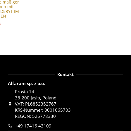
gelmäßiger
en mit
YDERYT IM
MEN
€
Kontakt
Alfaram sp. z o.o.
Prosta 14
38-200 Jasło, Poland
VAT: PL6852352767
KRS-Nummer: 0001065703
REGON: 526778330
+49 17416 43109