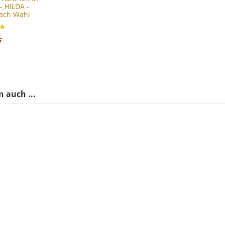
- HILDA -
ach Wahl
€
 auch ...