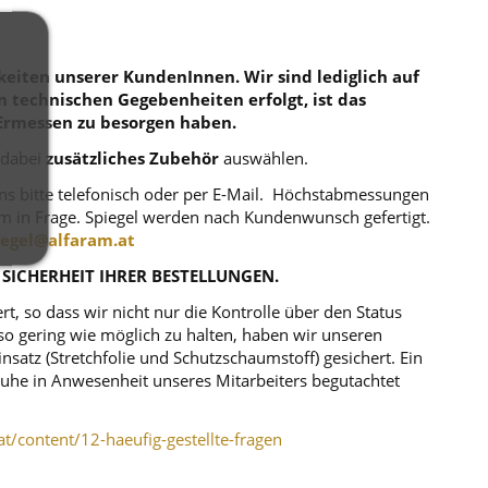
eiten unserer KundenInnen. Wir sind lediglich auf
en technischen Gegebenheiten erfolgt, ist das
Ermessen zu besorgen haben.
 dabei
zusätzliches Zubehör
auswählen.
uns bitte telefonisch oder per E-Mail. Höchstabmessungen
m in Frage. Spiegel werden nach Kundenwunsch gefertigt.
iegel@alfaram.at
 SICHERHEIT IHRER BESTELLUNGEN.
, so dass wir nicht nur die Kontrolle über den Status
o gering wie möglich zu halten, haben wir unseren
atz (Stretchfolie und Schutzschaumstoff) gesichert. Ein
r Ruhe in Anwesenheit unseres Mitarbeiters begutachtet
at/content/12-haeufig-gestellte-fragen