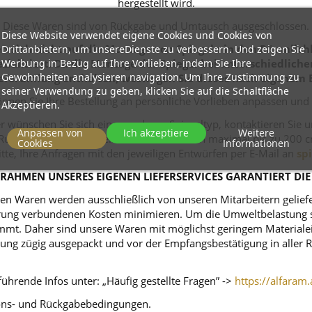
hergestellt wird.
Diese Waren sind von Rückgabe und Umtausch ausgeschlossen.
Diese Website verwendet eigene Cookies und Cookies von
Drittanbietern, um unsereDienste zu verbessern. Und zeigen Sie
 sich nicht auf die Montage von Spiegeln in den Räumlichk
Werbung in Bezug auf Ihre Vorlieben, indem Sie Ihre
zialisiert. Da die Montage der Spiegel bei unterschiedlich
Gewohnheiten analysieren navigation. Um Ihre Zustimmung zu
eferumfang enthalten, weswegen Sie dieses nach eigenem 
seiner Verwendung zu geben, klicken Sie auf die Schaltfläche
nnen Sie Ihre Bestellung an persönliche Vorlieben anpassen und
Akzeptieren.
r wünschen Sie sich einen anderen Spiegeltyp, kontaktieren Sie 
Anpassen von
Ich akzeptiere
Weitere
ei Rundspiegeln kommt ein Durchmesser von maximal bis zu 200 c
Cookies
Informationen
itte, Ihre Anfragen mit den jeweiligen Entwürfen per E-Mail an
sp
RAHMEN UNSERES EIGENEN LIEFERSERVICES GARANTIERT DIE
n Waren werden ausschließlich von unseren Mitarbeitern geliefert
ferung verbundenen Kosten minimieren. Um die Umweltbelastung s
mt. Daher sind unsere Waren mit möglichst geringem Materialeins
tellung zügig ausgepackt und vor der Empfangsbestätigung in alle
ührende Infos unter: „Häufig gestellte Fragen” ->
https://alfaram.
tions- und Rückgabebedingungen.