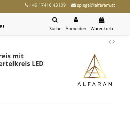
+49 17416 43109
spiegel@alfaram.at
KT
Suche
Anmelden
Warenkorb
reis mit
ertelkreis LED