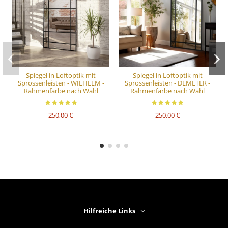
Spiegel in Loftoptik mit
Spiegel in Loftoptik mit
Sprossenleisten - WILHELM -
Sprossenleisten - DEMETER -
Rahmenfarbe nach Wahl
Rahmenfarbe nach Wahl
250,00 €
250,00 €
Hilfreiche Links