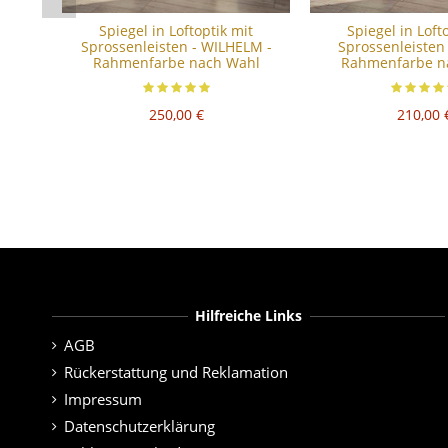
Spiegel in Loftoptik mit
Spiegel in Loft
Sprossenleisten - WILHELM -
Sprossenleisten
Rahmenfarbe nach Wahl
Rahmenfarbe n
250,00 €
210,00 
Hilfreiche Links
AGB
Rückerstattung und Reklamation
Impressum
Datenschutzerklärung