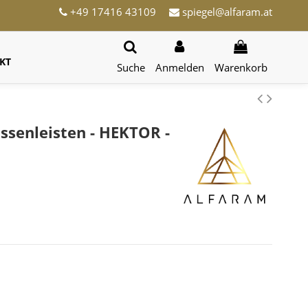
+49 17416 43109
spiegel@alfaram.at
KT
Suche
Anmelden
Warenkorb
ossenleisten - HEKTOR -