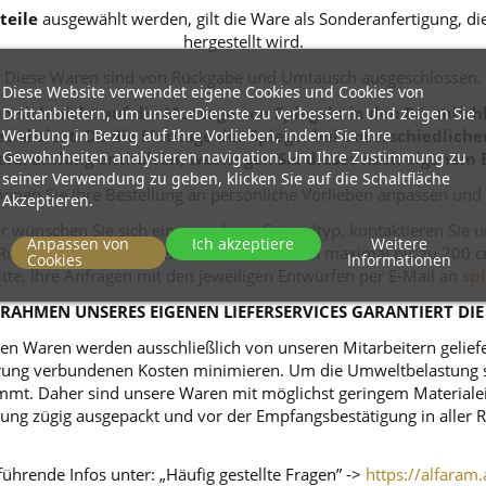
teile
ausgewählt werden, gilt die Ware als Sonderanfertigung, 
hergestellt wird.
Diese Waren sind von Rückgabe und Umtausch ausgeschlossen.
Diese Website verwendet eigene Cookies und Cookies von
Drittanbietern, um unsereDienste zu verbessern. Und zeigen Sie
 sich nicht auf die Montage von Spiegeln in den Räumlichk
Werbung in Bezug auf Ihre Vorlieben, indem Sie Ihre
zialisiert. Da die Montage der Spiegel bei unterschiedlich
Gewohnheiten analysieren navigation. Um Ihre Zustimmung zu
eferumfang enthalten, weswegen Sie dieses nach eigenem 
seiner Verwendung zu geben, klicken Sie auf die Schaltfläche
nnen Sie Ihre Bestellung an persönliche Vorlieben anpassen und
Akzeptieren.
r wünschen Sie sich einen anderen Spiegeltyp, kontaktieren Sie 
Anpassen von
Ich akzeptiere
Weitere
ei Rundspiegeln kommt ein Durchmesser von maximal bis zu 200 c
Cookies
Informationen
itte, Ihre Anfragen mit den jeweiligen Entwürfen per E-Mail an
sp
RAHMEN UNSERES EIGENEN LIEFERSERVICES GARANTIERT DIE
n Waren werden ausschließlich von unseren Mitarbeitern geliefert
ferung verbundenen Kosten minimieren. Um die Umweltbelastung s
mt. Daher sind unsere Waren mit möglichst geringem Materialeins
tellung zügig ausgepackt und vor der Empfangsbestätigung in alle
ührende Infos unter: „Häufig gestellte Fragen” ->
https://alfaram.