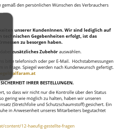
die gemäß den persönlichen Wünschen des Verbrauchers
eiten unserer KundenInnen. Wir sind lediglich auf
en technischen Gegebenheiten erfolgt, ist das
Ermessen zu besorgen haben.
 dabei
zusätzliches Zubehör
auswählen.
uns bitte telefonisch oder per E-Mail. Höchstabmessungen
m in Frage. Spiegel werden nach Kundenwunsch gefertigt.
iegel@alfaram.at
 SICHERHEIT IHRER BESTELLUNGEN.
, so dass wir nicht nur die Kontrolle über den Status
o gering wie möglich zu halten, haben wir unseren
atz (Stretchfolie und Schutzschaumstoff) gesichert. Ein
r Ruhe in Anwesenheit unseres Mitarbeiters begutachtet
at/content/12-haeufig-gestellte-fragen