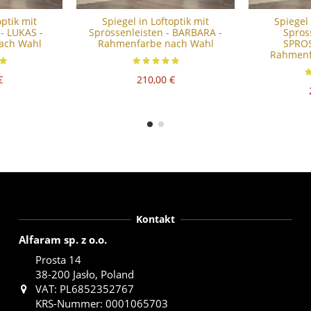
optik mit
Spiegel in Loftoptik mit
Spiegel 
 - LUKAS -
Sprossenleisten - BARBARA -
Spros
ach Wahl
Rahmenfarbe nach Wahl
SPROS
Rahmenf
€
210,00 €
Kontakt
Alfaram sp. z o.o.
Prosta 14
38-200 Jasło, Poland
VAT: PL6852352767
KRS-Nummer: 0001065703