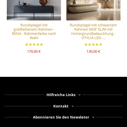
Rundspiegel mit
Rundspiegel mit schwarzem
goldfarbenem Rahmen -
Rahmen MDF SLIM mit
RENA - Rahmenfarbe nach
Hintergrundbeleuchtung -
Wahl
OTYLIA LED -...
170,00 €
130,00 €
Hilfreiche Links
Kontakt
Abonnieren Sie den Newsleter