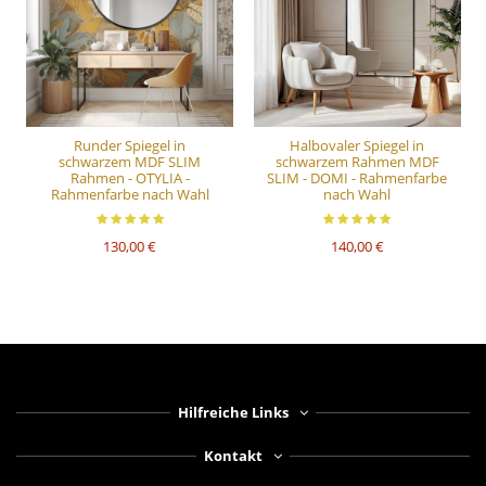
Runder Spiegel in
Halbovaler Spiegel in
schwarzem MDF SLIM
schwarzem Rahmen MDF
Rahmen - OTYLIA -
SLIM - DOMI - Rahmenfarbe
Rahmenfarbe nach Wahl
nach Wahl
130,00 €
140,00 €
Hilfreiche Links
Kontakt