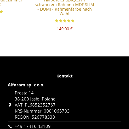
K
schwarzem Rahmen MDF SLIM
- DOMI - Rahmenfarbe nach
Wahl
140,00 €
Kontakt
Alfaram sp. z o.o.
Prosta 14
38-200 Jasło, Poland
VAT: PL6852352767
KRS-Nummer: 0001065703
REGON: 526778330
+49 17416 43109