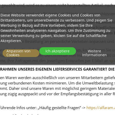
r
gewählt wird, wird es zu einem nicht hergestellten Artikel, nach
Diese Produkte sind von Rückgabe und Umtausch ausgeschlossen
Diese Website verwendet eigene Cookies und Cookies von
Drittanbietern, um unsereDienste zu verbessern. Und zeigen Sie
 sich nicht auf die Montage von Spiegeln in den Räumlichk
Werbung in Bezug auf Ihre Vorlieben, indem Sie Ihre
zialisiert. Da die Montage der Spiegel bei unterschiedlich
Gewohnheiten analysieren navigation. Um Ihre Zustimmung zu
eferumfang enthalten, weswegen Sie dieses nach eigenem 
seiner Verwendung zu geben, klicken Sie auf die Schaltfläche
Akzeptieren.
nnen Sie Ihre Bestellung an persönliche Vorlieben anpassen und
r wünschen Sie sich einen anderen Spiegeltyp, kontaktieren Sie 
Anpassen von
Ich akzeptiere
Weitere
Cookies
Informationen
ei Rundspiegeln kommt ein Durchmesser von maximal bis zu 200 c
itte, Ihre Anfragen mit den jeweiligen Entwürfen per E-Mail an
sp
RAHMEN UNSERES EIGENEN LIEFERSERVICES GARANTIERT DIE
n Waren werden ausschließlich von unseren Mitarbeitern geliefert
ferung verbundenen Kosten minimieren. Um die Umweltbelastung s
mt. Daher sind unsere Waren mit möglichst geringem Materialeins
tellung zügig ausgepackt und vor der Empfangsbestätigung in alle
ührende Infos unter: „Häufig gestellte Fragen” ->
https://alfaram.