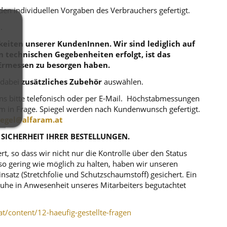
 den individuellen Vorgaben des Verbrauchers gefertigt.
.
eiten unserer KundenInnen. Wir sind lediglich auf
en technischen Gegebenheiten erfolgt, ist das
Ermessen zu besorgen haben.
 dabei
zusätzliches Zubehör
auswählen.
uns bitte telefonisch oder per E-Mail. Höchstabmessungen
m in Frage. Spiegel werden nach Kundenwunsch gefertigt.
iegel@alfaram.at
 SICHERHEIT IHRER BESTELLUNGEN.
, so dass wir nicht nur die Kontrolle über den Status
o gering wie möglich zu halten, haben wir unseren
atz (Stretchfolie und Schutzschaumstoff) gesichert. Ein
r Ruhe in Anwesenheit unseres Mitarbeiters begutachtet
at/content/12-haeufig-gestellte-fragen