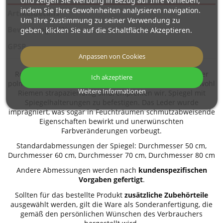
Und zeigen Sie Werbung in Bezug auf Ihre Vorlieben,
indem Sie Ihre Gewohnheiten analysieren navigation.
Artikeldetails
Um Ihre Zustimmung zu seiner Verwendung zu
Bewertungen
(1)
geben, klicken Sie auf die Schaltfläche Akzeptieren.
GPSR
Anpassen von Cookies
Robuste Riemen aus 3 mm dickem Juchtenleder aus einer
Ich akzeptiere
polnischen Gerberei. Spiegel mit Spiegelhalterungen. Obwohl
Weitere Informationen
Riemen strapazierfähig sind, empfehlen wir, Spiegel mit
Spiegelhalterungen zu befestigen. Das Leder wurde
imprägniert, was sogar in Feuchträumen schmutzabweisende
Eigenschaften bewirkt und unerwünschten
Farbveränderungen vorbeugt.
Standardabmessungen der Spiegel: Durchmesser 50 cm,
Durchmesser 60 cm, Durchmesser 70 cm, Durchmesser 80 cm
Andere Abmessungen werden nach
kundenspezifischen
Vorgaben gefertigt
.
Sollten für das bestellte Produkt
zusätzliche Zubehörteile
ausgewählt werden, gilt die Ware als Sonderanfertigung, die
gemäß den persönlichen Wünschen des Verbrauchers