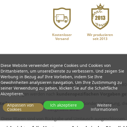
Kostenloser
Wir produzieren
Versand
seit 2013
Diese Website verwendet eigene Cookies und Cookies von
GPSR
Drittanbietern, um unsereDienste zu verbessern. Und zeigen Sie
Werbung in Bezug auf Ihre Vorlieben, indem Sie Ihre
Gewohnheiten analysieren navigation. Um Ihre Zustimmung zu
Standardabmessungen der Spiegel: 60 x 160, 70 x 170, 80 x 180
seiner Verwendung zu geben, klicken Sie auf die Schaltfläche
Akzeptieren.
 Abmessungen werden nach
kundenspezifischen Vorgaben gef
teile
ausgewählt werden, gilt die Ware als Sonderanfertigung, 
Anpassen von
Ich akzeptiere
Weitere
hergestellt wird.
Cookies
Informationen
Diese Waren sind von Rückgabe und Umtausch ausgeschlossen.