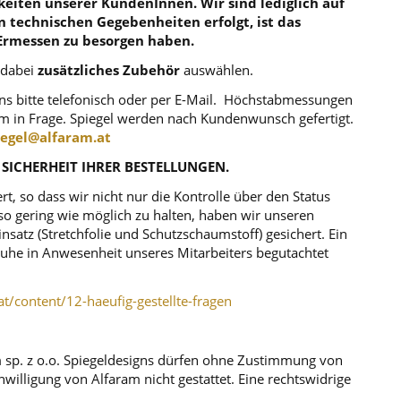
eiten unserer KundenInnen. Wir sind lediglich auf
en technischen Gegebenheiten erfolgt, ist das
Ermessen zu besorgen haben.
 dabei
zusätzliches Zubehör
auswählen.
uns bitte telefonisch oder per E-Mail. Höchstabmessungen
m in Frage. Spiegel werden nach Kundenwunsch gefertigt.
iegel@alfaram.at
 SICHERHEIT IHRER BESTELLUNGEN.
, so dass wir nicht nur die Kontrolle über den Status
o gering wie möglich zu halten, haben wir unseren
atz (Stretchfolie und Schutzschaumstoff) gesichert. Ein
r Ruhe in Anwesenheit unseres Mitarbeiters begutachtet
at/content/12-haeufig-gestellte-fragen
m sp. z o.o. Spiegeldesigns dürfen ohne Zustimmung von
illigung von Alfaram nicht gestattet. Eine rechtswidrige