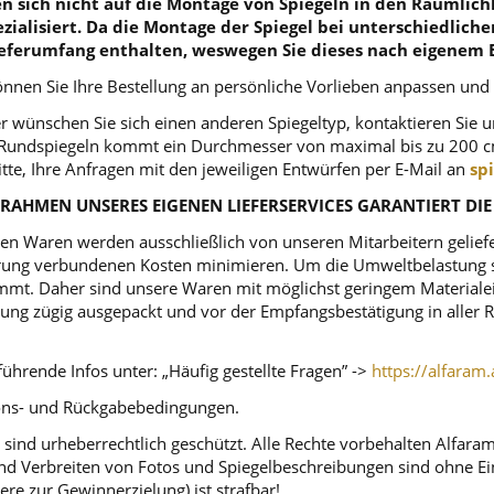
 sich nicht auf die Montage von Spiegeln in den Räumlichk
zialisiert. Da die Montage der Spiegel bei unterschiedlich
eferumfang enthalten, weswegen Sie dieses nach eigenem 
nnen Sie Ihre Bestellung an persönliche Vorlieben anpassen und
r wünschen Sie sich einen anderen Spiegeltyp, kontaktieren Sie 
ei Rundspiegeln kommt ein Durchmesser von maximal bis zu 200 c
itte, Ihre Anfragen mit den jeweiligen Entwürfen per E-Mail an
sp
RAHMEN UNSERES EIGENEN LIEFERSERVICES GARANTIERT DIE
n Waren werden ausschließlich von unseren Mitarbeitern geliefert
ferung verbundenen Kosten minimieren. Um die Umweltbelastung s
mt. Daher sind unsere Waren mit möglichst geringem Materialeins
tellung zügig ausgepackt und vor der Empfangsbestätigung in alle
ührende Infos unter: „Häufig gestellte Fragen” ->
https://alfaram.
tions- und Rückgabebedingungen.
sind urheberrechtlich geschützt. Alle Rechte vorbehalten Alfara
d Verbreiten von Fotos und Spiegelbeschreibungen sind ohne Einw
ere zur Gewinnerzielung) ist strafbar!