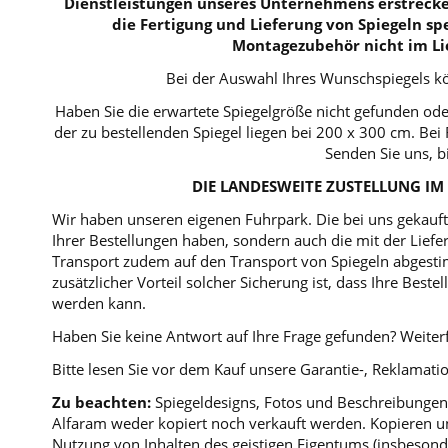
Dienstleistungen unseres Unternehmens erstrecken
die Fertigung und Lieferung von Spiegeln spe
Montagezubehör nicht im Li
Bei der Auswahl Ihres Wunschspiegels kö
Haben Sie die erwartete Spiegelgröße nicht gefunden ode
der zu bestellenden Spiegel liegen bei 200 x 300 cm. B
Senden Sie uns, b
DIE LANDESWEITE ZUSTELLUNG IM 
Wir haben unseren eigenen Fuhrpark. Die bei uns gekaufte
Ihrer Bestellungen haben, sondern auch die mit der Lie
Transport zudem auf den Transport von Spiegeln abgestim
zusätzlicher Vorteil solcher Sicherung ist, dass Ihre Bes
werden kann.
Haben Sie keine Antwort auf Ihre Frage gefunden? Weiterf
Bitte lesen Sie vor dem Kauf unsere Garantie-, Reklama
Zu beachten:
Spiegeldesigns, Fotos und Beschreibungen 
Alfaram weder kopiert noch verkauft werden. Kopieren un
Nutzung von Inhalten des geistigen Eigentums (insbesond