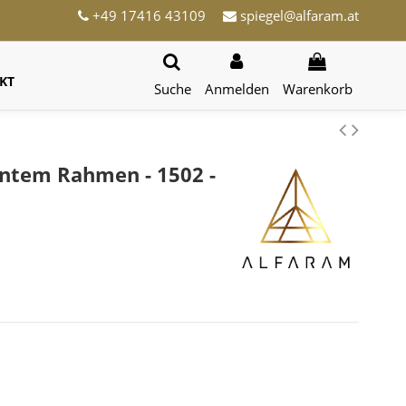
+49 17416 43109
spiegel@alfaram.at
KT
Suche
Anmelden
Warenkorb
antem Rahmen - 1502 -