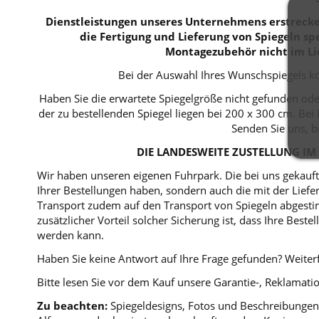
Dienstleistungen unseres Unternehmens erstrecken
die Fertigung und Lieferung von Spiegeln spe
Montagezubehör nicht im Li
Bei der Auswahl Ihres Wunschspiegels kö
Haben Sie die erwartete Spiegelgröße nicht gefunden ode
der zu bestellenden Spiegel liegen bei 200 x 300 cm. B
Senden Sie uns, b
DIE LANDESWEITE ZUSTELLUNG IM 
Wir haben unseren eigenen Fuhrpark. Die bei uns gekaufte
Ihrer Bestellungen haben, sondern auch die mit der Lie
Transport zudem auf den Transport von Spiegeln abgestim
zusätzlicher Vorteil solcher Sicherung ist, dass Ihre Bes
werden kann.
Haben Sie keine Antwort auf Ihre Frage gefunden? Weiterf
Bitte lesen Sie vor dem Kauf unsere Garantie-, Reklama
Zu beachten:
Spiegeldesigns, Fotos und Beschreibungen 