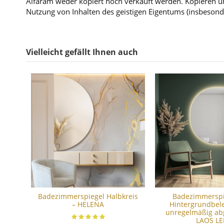
Alfaram weder kopiert noch verkauft werden. Kopieren un
Nutzung von Inhalten des geistigen Eigentums (insbesond
Vielleicht gefällt Ihnen auch
Badezimmerspiegel Halbkreis
Badezimmerspi
– HELENA
Hintergrundbel
unregelmäßig ab
LAOS LE