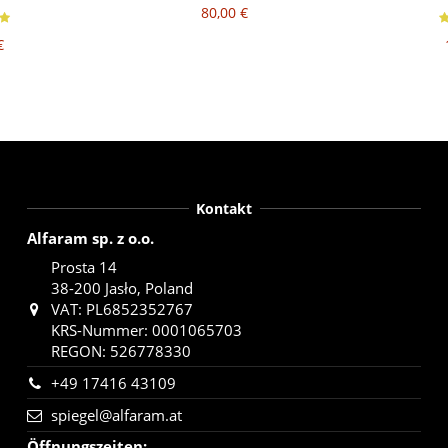
80,00 €
€
Kontakt
Alfaram sp. z o.o.
Prosta 14
38-200 Jasło, Poland
VAT: PL6852352767
KRS-Nummer: 0001065703
REGON: 526778330
+49 17416 43109
spiegel@alfaram.at
Öffnungszeiten
: