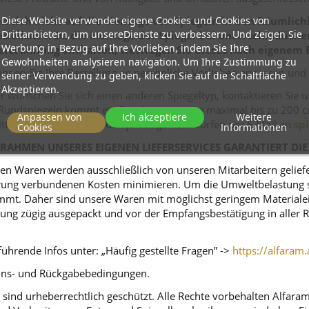
Diese Website verwendet eigene Cookies und Cookies von
 sich nicht auf die Montage von Spiegeln in den Räumlichk
Drittanbietern, um unsereDienste zu verbessern. Und zeigen Sie
zialisiert. Da die Montage der Spiegel bei unterschiedlich
Werbung in Bezug auf Ihre Vorlieben, indem Sie Ihre
eferumfang enthalten, weswegen Sie dieses nach eigenem 
Gewohnheiten analysieren navigation. Um Ihre Zustimmung zu
nnen Sie Ihre Bestellung an persönliche Vorlieben anpassen und
seiner Verwendung zu geben, klicken Sie auf die Schaltfläche
Akzeptieren.
r wünschen Sie sich einen anderen Spiegeltyp, kontaktieren Sie 
ei Rundspiegeln kommt ein Durchmesser von maximal bis zu 200 c
Anpassen von
Ich akzeptiere
Weitere
itte, Ihre Anfragen mit den jeweiligen Entwürfen per E-Mail an
sp
Cookies
Informationen
RAHMEN UNSERES EIGENEN LIEFERSERVICES GARANTIERT DIE
n Waren werden ausschließlich von unseren Mitarbeitern geliefert
ferung verbundenen Kosten minimieren. Um die Umweltbelastung s
mt. Daher sind unsere Waren mit möglichst geringem Materialeins
tellung zügig ausgepackt und vor der Empfangsbestätigung in alle
ührende Infos unter: „Häufig gestellte Fragen” ->
https://alfaram.
tions- und Rückgabebedingungen.
sind urheberrechtlich geschützt. Alle Rechte vorbehalten Alfara