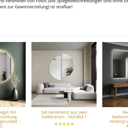
d Verbreiten von Fotos und Spiegelbeschreibungen sind ohne Einw
ere zur Gewinnerzielung) ist strafbar!
egel mit
Set bestehend aus zwei
Re
euchtung,
Halbkreisen - DOUBLE I
Badezim
gerundet -
Hintergr
D