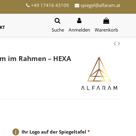
+49 17416 43109
spiegel@alfaram.at
KT
Suche
Anmelden
Warenkorb
orm im Rahmen – HEXA
Ihr Logo auf der Spiegeltafel
*