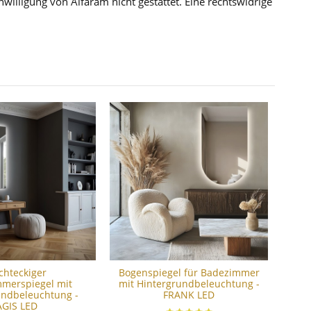
illigung von Alfaram nicht gestattet. Eine rechtswidrige
chteckiger
Bogenspiegel für Badezimmer
merspiegel mit
mit Hintergrundbeleuchtung -
undbeleuchtung -
FRANK LED
AGIS LED