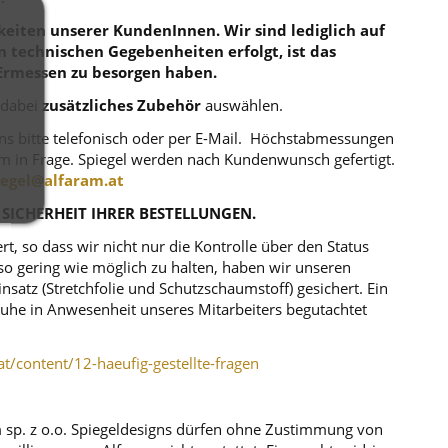
eiten unserer KundenInnen. Wir sind lediglich auf
en technischen Gegebenheiten erfolgt, ist das
Ermessen zu besorgen haben.
 dabei
zusätzliches Zubehör
auswählen.
uns bitte telefonisch oder per E-Mail. Höchstabmessungen
m in Frage. Spiegel werden nach Kundenwunsch gefertigt.
iegel@alfaram.at
 SICHERHEIT IHRER BESTELLUNGEN.
, so dass wir nicht nur die Kontrolle über den Status
o gering wie möglich zu halten, haben wir unseren
atz (Stretchfolie und Schutzschaumstoff) gesichert. Ein
r Ruhe in Anwesenheit unseres Mitarbeiters begutachtet
at/content/12-haeufig-gestellte-fragen
m sp. z o.o. Spiegeldesigns dürfen ohne Zustimmung von