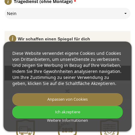
Tragedienst (ohne Montage)
*
Nein
Wir schaffen einen Spiegel für dich
Diese Website verwendet eigene Cookies und Cookies
von Drittanbietern, um unsereDienste zu verbessern.
Und zeigen Sie Werbung in Bezug auf Ihre Vorlieben,
indem Sie Ihre Gewohnheiten analysieren navigation.
In den Warenkorb
Um Ihre Zustimmung zu seiner Verwendung zu
geben, klicken Sie auf die Schaltfläche Akzeptieren.
Anpassen von Cookies
Ich akzeptiere
Weitere Informationen