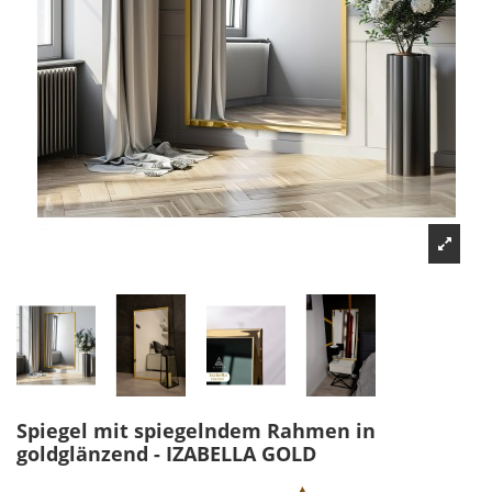
Spiegel mit spiegelndem Rahmen in
goldglänzend - IZABELLA GOLD