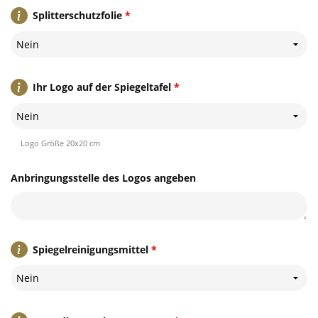
Splitterschutzfolie
*
Nein
Ihr Logo auf der Spiegeltafel
*
Nein
Logo Größe 20x20 cm
Anbringungsstelle des Logos angeben
Spiegelreinigungsmittel
*
Nein