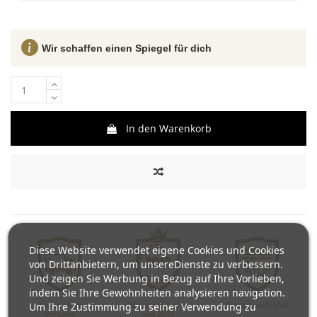
Wir schaffen einen Spiegel für dich
In den Warenkorb
Diese Website verwendet eigene Cookies und Cookies
von Drittanbietern, um unsereDienste zu verbessern.
Und zeigen Sie Werbung in Bezug auf Ihre Vorlieben,
indem Sie Ihre Gewohnheiten analysieren navigation.
Kostenloser
Wir produzieren
Spiegel nach Maß
Um Ihre Zustimmung zu seiner Verwendung zu
Versand
seit 2013