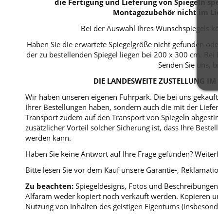
die Fertigung und Lieferung von Spiegeln spe
Montagezubehör nicht im Li
Bei der Auswahl Ihres Wunschspiegels kö
Haben Sie die erwartete Spiegelgröße nicht gefunden ode
der zu bestellenden Spiegel liegen bei 200 x 300 cm. B
Senden Sie uns, b
DIE LANDESWEITE ZUSTELLUNG IM 
Wir haben unseren eigenen Fuhrpark. Die bei uns gekaufte
Ihrer Bestellungen haben, sondern auch die mit der Lie
Transport zudem auf den Transport von Spiegeln abgestim
zusätzlicher Vorteil solcher Sicherung ist, dass Ihre Bes
werden kann.
Haben Sie keine Antwort auf Ihre Frage gefunden? Weiterf
Bitte lesen Sie vor dem Kauf unsere Garantie-, Reklama
Zu beachten:
Spiegeldesigns, Fotos und Beschreibungen 
Alfaram weder kopiert noch verkauft werden. Kopieren un
Nutzung von Inhalten des geistigen Eigentums (insbesond