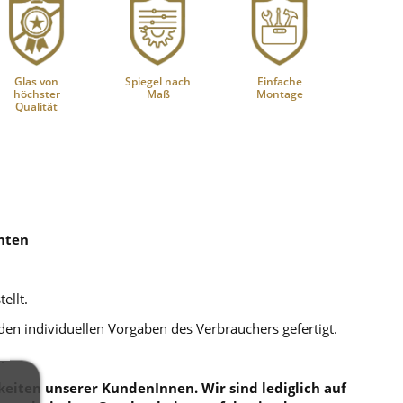
Glas von
Spiegel nach
Einfache
höchster
Maß
Montage
Qualität
anten
ellt.
 den individuellen Vorgaben des Verbrauchers gefertigt.
.
eiten unserer KundenInnen. Wir sind lediglich auf