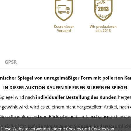
Kostenloser
Wir produzieren
Versand
seit 2013
GPSR
nischer Spiegel von unregelmäßiger Form mit polierten K
IN DIESER AUKTION KAUFEN SIE EINEN SILBERNEN SPIEGEL
Spiegel wird nach
individueller Bestellung des Kunden
hergest
r
gewählt wird, wird es zu einem nicht hergestellten Artikel, nach
Diese Produkte sind von Rückgabe und Umtausch ausgeschlossen
 sich nicht auf die Montage von Spiegeln in den Räumlichk
Diese Website verwendet eigene Cookies und Cookies von