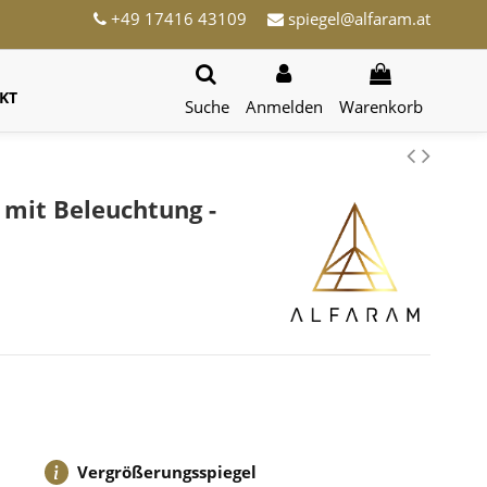
+49 17416 43109
spiegel@alfaram.at
KT
Suche
Anmelden
Warenkorb
 mit Beleuchtung -
Vergrößerungsspiegel