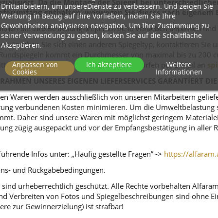
zialisiert. Da die Montage der Spiegel bei unterschiedlich
Drittanbietern, um unsereDienste zu verbessern. Und zeigen Sie
eferumfang enthalten, weswegen Sie dieses nach eigenem 
Werbung in Bezug auf Ihre Vorlieben, indem Sie Ihre
Gewohnheiten analysieren navigation. Um Ihre Zustimmung zu
nnen Sie Ihre Bestellung an persönliche Vorlieben anpassen und
seiner Verwendung zu geben, klicken Sie auf die Schaltfläche
r wünschen Sie sich einen anderen Spiegeltyp, kontaktieren Sie 
Akzeptieren.
ei Rundspiegeln kommt ein Durchmesser von maximal bis zu 200 c
Anpassen von
Ich akzeptiere
Weitere
itte, Ihre Anfragen mit den jeweiligen Entwürfen per E-Mail an
sp
Cookies
Informationen
RAHMEN UNSERES EIGENEN LIEFERSERVICES GARANTIERT DIE
n Waren werden ausschließlich von unseren Mitarbeitern geliefert
ferung verbundenen Kosten minimieren. Um die Umweltbelastung s
mt. Daher sind unsere Waren mit möglichst geringem Materialeins
tellung zügig ausgepackt und vor der Empfangsbestätigung in alle
ührende Infos unter: „Häufig gestellte Fragen” ->
https://alfaram.
tions- und Rückgabebedingungen.
sind urheberrechtlich geschützt. Alle Rechte vorbehalten Alfara
d Verbreiten von Fotos und Spiegelbeschreibungen sind ohne Einw
ere zur Gewinnerzielung) ist strafbar!