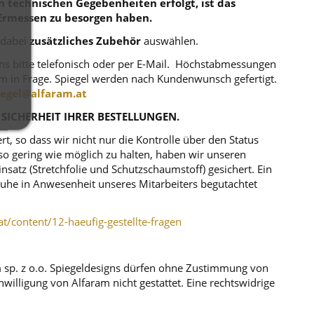
en technischen Gegebenheiten erfolgt, ist das
Ermessen zu besorgen haben.
 dabei
zusätzliches Zubehör
auswählen.
uns bitte telefonisch oder per E-Mail. Höchstabmessungen
m in Frage. Spiegel werden nach Kundenwunsch gefertigt.
iegel@alfaram.at
 SICHERHEIT IHRER BESTELLUNGEN.
, so dass wir nicht nur die Kontrolle über den Status
o gering wie möglich zu halten, haben wir unseren
atz (Stretchfolie und Schutzschaumstoff) gesichert. Ein
r Ruhe in Anwesenheit unseres Mitarbeiters begutachtet
at/content/12-haeufig-gestellte-fragen
m sp. z o.o. Spiegeldesigns dürfen ohne Zustimmung von
illigung von Alfaram nicht gestattet. Eine rechtswidrige