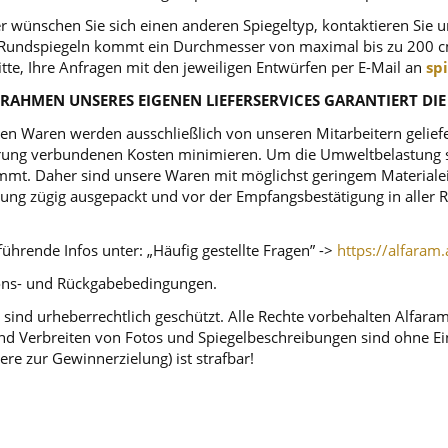
r wünschen Sie sich einen anderen Spiegeltyp, kontaktieren Sie 
ei Rundspiegeln kommt ein Durchmesser von maximal bis zu 200 c
itte, Ihre Anfragen mit den jeweiligen Entwürfen per E-Mail an
sp
RAHMEN UNSERES EIGENEN LIEFERSERVICES GARANTIERT DIE
n Waren werden ausschließlich von unseren Mitarbeitern geliefert
ferung verbundenen Kosten minimieren. Um die Umweltbelastung s
mt. Daher sind unsere Waren mit möglichst geringem Materialeins
tellung zügig ausgepackt und vor der Empfangsbestätigung in alle
ührende Infos unter: „Häufig gestellte Fragen” ->
https://alfaram.
tions- und Rückgabebedingungen.
sind urheberrechtlich geschützt. Alle Rechte vorbehalten Alfara
d Verbreiten von Fotos und Spiegelbeschreibungen sind ohne Einw
ere zur Gewinnerzielung) ist strafbar!