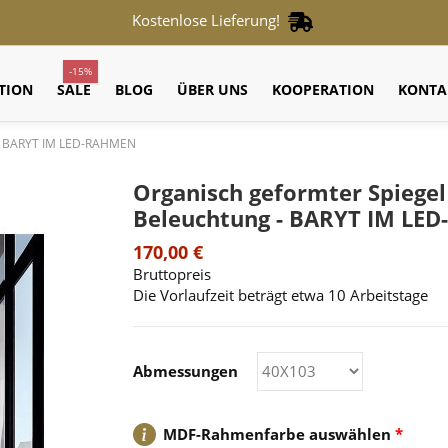
Kostenlose Lieferung!
-15%
TION
SALE
BLOG
ÜBER UNS
KOOPERATION
KONTA
g - BARYT IM LED-RAHMEN
Organisch geformter Spiege
Beleuchtung - BARYT IM LE
170,00 €
Bruttopreis
Die Vorlaufzeit beträgt etwa 10 Arbeitstage
Abmessungen
MDF-Rahmenfarbe auswählen
*