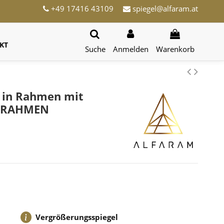
+49 17416 43109
spiegel@alfaram.at
KT
Suche
Anmelden
Warenkorb
l in Rahmen mit
D-RAHMEN
Vergrößerungsspiegel