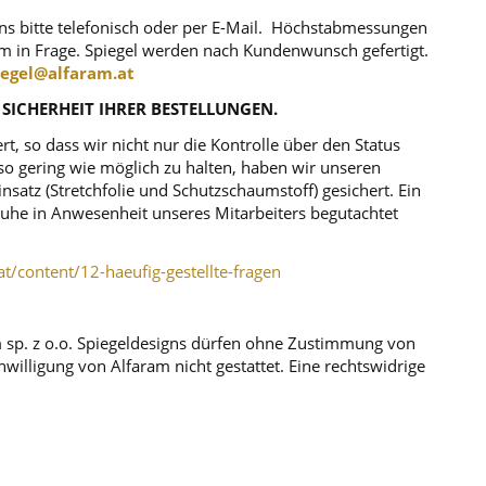
uns bitte telefonisch oder per E-Mail. Höchstabmessungen
m in Frage. Spiegel werden nach Kundenwunsch gefertigt.
iegel@alfaram.at
 SICHERHEIT IHRER BESTELLUNGEN.
, so dass wir nicht nur die Kontrolle über den Status
o gering wie möglich zu halten, haben wir unseren
atz (Stretchfolie und Schutzschaumstoff) gesichert. Ein
r Ruhe in Anwesenheit unseres Mitarbeiters begutachtet
at/content/12-haeufig-gestellte-fragen
m sp. z o.o. Spiegeldesigns dürfen ohne Zustimmung von
illigung von Alfaram nicht gestattet. Eine rechtswidrige