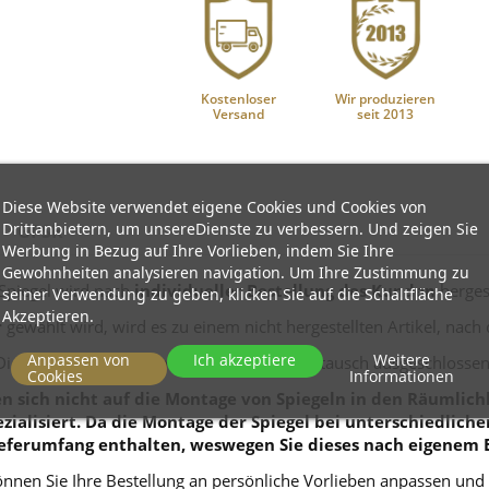
Kostenloser
Wir produzieren
Versand
seit 2013
Diese Website verwendet eigene Cookies und Cookies von
Drittanbietern, um unsereDienste zu verbessern. Und zeigen Sie
GPSR
Werbung in Bezug auf Ihre Vorlieben, indem Sie Ihre
Gewohnheiten analysieren navigation. Um Ihre Zustimmung zu
Spiegel wird nach
individueller Bestellung des Kunden
hergest
seiner Verwendung zu geben, klicken Sie auf die Schaltfläche
Akzeptieren.
r
gewählt wird, wird es zu einem nicht hergestellten Artikel, nach
Anpassen von
Ich akzeptiere
Weitere
Diese Produkte sind von Rückgabe und Umtausch ausgeschlossen
Cookies
Informationen
 sich nicht auf die Montage von Spiegeln in den Räumlichk
zialisiert. Da die Montage der Spiegel bei unterschiedlich
eferumfang enthalten, weswegen Sie dieses nach eigenem 
nnen Sie Ihre Bestellung an persönliche Vorlieben anpassen und