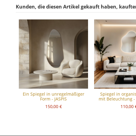
Kunden, die diesen Artikel gekauft haben, kauften
Ein Spiegel in unregelmäßiger
Spiegel in organ
Form - JASPIS
mit Beleuchtung 
150,00 €
110,00 