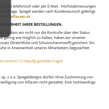
uns bitte telefonisch oder per E-Mail. Höchstabmessungen
m in Frage. Spiegel werden nach Kundenwunsch gefertigt.
iegel@alfaram.at
 SICHERHEIT IHRER BESTELLUNGEN.
, so dass wir nicht nur die Kontrolle über den Status
o gering wie möglich zu halten, haben wir unseren
atz (Stretchfolie und Schutzschaumstoff) gesichert. Ein
r Ruhe in Anwesenheit unseres Mitarbeiters begutachtet
at/content/12-haeufig-gestellte-fragen
m sp. z o.o. Spiegeldesigns dürfen ohne Zustimmung von
illigung von Alfaram nicht gestattet. Eine rechtswidrige