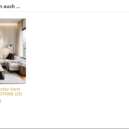
 auch ...
ischer Form
- STONE LED
€