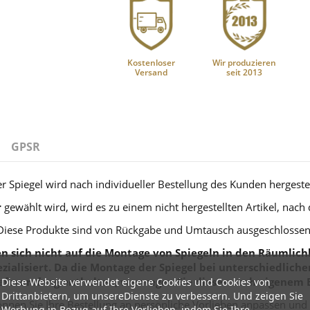
Kostenloser
Wir produzieren
Versand
seit 2013
GPSR
r Spiegel wird nach individueller Bestellung des Kunden hergestel
r
gewählt wird, wird es zu einem nicht hergestellten Artikel, nach
Diese Produkte sind von Rückgabe und Umtausch ausgeschlossen
 sich nicht auf die Montage von Spiegeln in den Räumlichk
zialisiert. Da die Montage der Spiegel bei unterschiedlich
Diese Website verwendet eigene Cookies und Cookies von
eferumfang enthalten, weswegen Sie dieses nach eigenem 
Drittanbietern, um unsereDienste zu verbessern. Und zeigen Sie
nnen Sie Ihre Bestellung an persönliche Vorlieben anpassen und
Werbung in Bezug auf Ihre Vorlieben, indem Sie Ihre