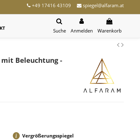
+49 17416 43109
spiegel@alfaram.at
KT
Suche
Anmelden
Warenkorb
 mit Beleuchtung -
Vergrößerungsspiegel