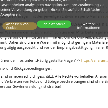
Gewohnheiten analysieren navigation. Um Ihre Zustimmung zu
r wünschen Sie sich einen anderen Spiegeltyp, kontaktieren Sie 
seiner Verwendung zu geben, klicken Sie auf die Schaltfläche
ei Rundspiegeln kommt ein Durchmesser von maximal bis zu 200 c
Akzeptieren.
itte, Ihre Anfragen mit den jeweiligen Entwürfen per E-Mail an
sp
Anpassen von
Ich akzeptiere
Weitere
RAHMEN UNSERES EIGENEN LIEFERSERVICES GARANTIERT DIE
Cookies
Informationen
n Waren werden ausschließlich von unseren Mitarbeitern geliefert
ferung verbundenen Kosten minimieren. Um die Umweltbelastung s
mt. Daher sind unsere Waren mit möglichst geringem Materialeins
tellung zügig ausgepackt und vor der Empfangsbestätigung in alle
ührende Infos unter: „Häufig gestellte Fragen” ->
https://alfaram.
tions- und Rückgabebedingungen.
sind urheberrechtlich geschützt. Alle Rechte vorbehalten Alfara
d Verbreiten von Fotos und Spiegelbeschreibungen sind ohne Einw
ere zur Gewinnerzielung) ist strafbar!