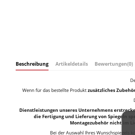
Beschreibung
Artikeldetails
Bewertungen
(0)
De
Wenn für das bestellte Produkt
zusätzliches Zubehö
Dienstleistungen unseres Unternehmens erstrecken
die Fertigung und Lieferung von Spiegeln spe
Montagezubehör nicht im Li
Bei der Auswahl Ihres Wunschspiegels kö