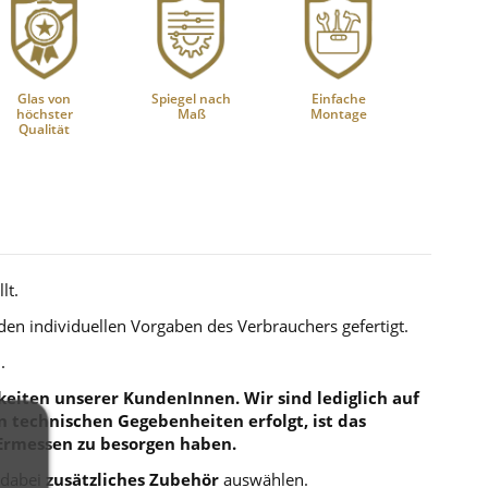
Glas von
Spiegel nach
Einfache
höchster
Maß
Montage
Qualität
lt.
 den individuellen Vorgaben des Verbrauchers gefertigt.
.
eiten unserer KundenInnen. Wir sind lediglich auf
en technischen Gegebenheiten erfolgt, ist das
Ermessen zu besorgen haben.
 dabei
zusätzliches Zubehör
auswählen.