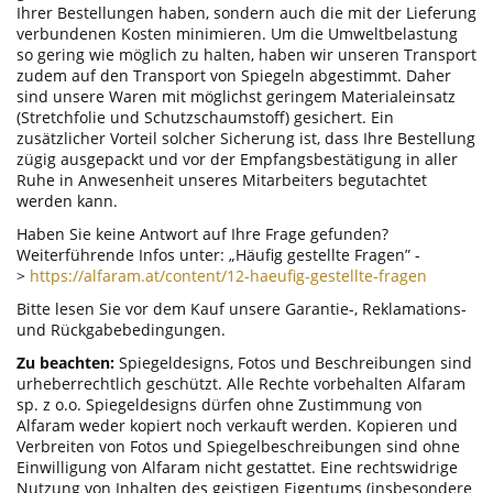
Ihrer Bestellungen haben, sondern auch die mit der Lieferung
verbundenen Kosten minimieren. Um die Umweltbelastung
so gering wie möglich zu halten, haben wir unseren Transport
zudem auf den Transport von Spiegeln abgestimmt. Daher
sind unsere Waren mit möglichst geringem Materialeinsatz
(Stretchfolie und Schutzschaumstoff) gesichert. Ein
zusätzlicher Vorteil solcher Sicherung ist, dass Ihre Bestellung
zügig ausgepackt und vor der Empfangsbestätigung in aller
Ruhe in Anwesenheit unseres Mitarbeiters begutachtet
werden kann.
Haben Sie keine Antwort auf Ihre Frage gefunden?
Weiterführende Infos unter: „Häufig gestellte Fragen” -
>
https://alfaram.at/content/12-haeufig-gestellte-fragen
Bitte lesen Sie vor dem Kauf unsere Garantie-, Reklamations-
und Rückgabebedingungen.
Zu beachten:
Spiegeldesigns, Fotos und Beschreibungen sind
urheberrechtlich geschützt. Alle Rechte vorbehalten Alfaram
sp. z o.o. Spiegeldesigns dürfen ohne Zustimmung von
Alfaram weder kopiert noch verkauft werden. Kopieren und
Verbreiten von Fotos und Spiegelbeschreibungen sind ohne
Einwilligung von Alfaram nicht gestattet. Eine rechtswidrige
Nutzung von Inhalten des geistigen Eigentums (insbesondere