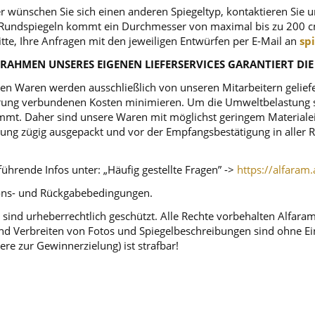
r wünschen Sie sich einen anderen Spiegeltyp, kontaktieren Sie 
ei Rundspiegeln kommt ein Durchmesser von maximal bis zu 200 c
itte, Ihre Anfragen mit den jeweiligen Entwürfen per E-Mail an
sp
RAHMEN UNSERES EIGENEN LIEFERSERVICES GARANTIERT DIE
n Waren werden ausschließlich von unseren Mitarbeitern geliefert
ferung verbundenen Kosten minimieren. Um die Umweltbelastung s
mt. Daher sind unsere Waren mit möglichst geringem Materialeins
tellung zügig ausgepackt und vor der Empfangsbestätigung in alle
ührende Infos unter: „Häufig gestellte Fragen” ->
https://alfaram.
tions- und Rückgabebedingungen.
sind urheberrechtlich geschützt. Alle Rechte vorbehalten Alfara
d Verbreiten von Fotos und Spiegelbeschreibungen sind ohne Einw
ere zur Gewinnerzielung) ist strafbar!