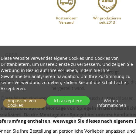
Kostenloser
Wir produzieren
Versand
seit 2013
GPSR
Diese Website verwendet eigene Cookies und Cookies von
Drittanbietern, um unsereDienste zu verbessern. Und zeigen Sie
Werbung in Bezug auf Ihre Vorlieben, indem Sie Ihre
Nach
kundenspezifischen Wünschen gefertigt
.
Gewohnheiten analysieren navigation. Um Ihre Zustimmung zu
teile
ausgewählt werden, gilt die Ware als Sonderanfertigung, 
seiner Verwendung zu geben, klicken Sie auf die Schaltfläche
hergestellt wird.
Akzeptieren.
Diese Waren sind von Rückgabe und Umtausch ausgeschlossen.
Anpassen von
Ich akzeptiere
Weitere
Cookies
Informationen
 sich nicht auf die Montage von Spiegeln in den Räumlichk
zialisiert. Da die Montage der Spiegel bei unterschiedlich
eferumfang enthalten, weswegen Sie dieses nach eigenem 
nnen Sie Ihre Bestellung an persönliche Vorlieben anpassen und