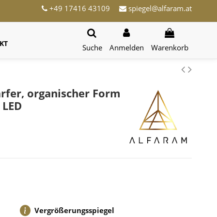
+49 17416 43109
spiegel@alfaram.at
KT
Suche
Anmelden
Warenkorb
arfer, organischer Form
 LED
Vergrößerungsspiegel