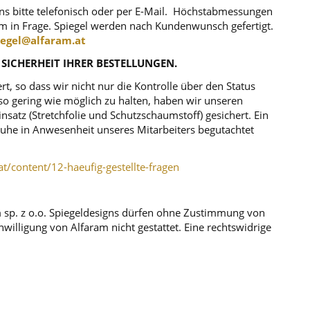
uns bitte telefonisch oder per E-Mail. Höchstabmessungen
m in Frage. Spiegel werden nach Kundenwunsch gefertigt.
iegel@alfaram.at
 SICHERHEIT IHRER BESTELLUNGEN.
, so dass wir nicht nur die Kontrolle über den Status
o gering wie möglich zu halten, haben wir unseren
atz (Stretchfolie und Schutzschaumstoff) gesichert. Ein
r Ruhe in Anwesenheit unseres Mitarbeiters begutachtet
at/content/12-haeufig-gestellte-fragen
m sp. z o.o. Spiegeldesigns dürfen ohne Zustimmung von
illigung von Alfaram nicht gestattet. Eine rechtswidrige