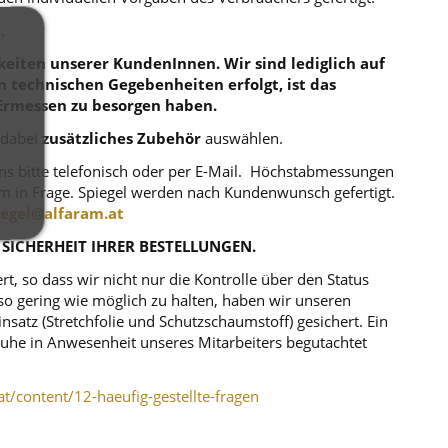
.
eiten unserer KundenInnen. Wir sind lediglich auf
en technischen Gegebenheiten erfolgt, ist das
Ermessen zu besorgen haben.
 dabei
zusätzliches Zubehör
auswählen.
uns bitte telefonisch oder per E-Mail. Höchstabmessungen
m in Frage. Spiegel werden nach Kundenwunsch gefertigt.
iegel@alfaram.at
 SICHERHEIT IHRER BESTELLUNGEN.
, so dass wir nicht nur die Kontrolle über den Status
o gering wie möglich zu halten, haben wir unseren
atz (Stretchfolie und Schutzschaumstoff) gesichert. Ein
r Ruhe in Anwesenheit unseres Mitarbeiters begutachtet
at/content/12-haeufig-gestellte-fragen