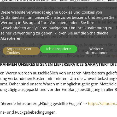
Diese Produkte sind von Rückgabe und Umtausch ausgeschlossen
Diese Website verwendet eigene Cookies und Cookies von
 sich nicht auf die Montage von Spiegeln in den Räumlichk
Drittanbietern, um unsereDienste zu verbessern. Und zeigen Sie
zialisiert. Da die Montage der Spiegel bei unterschiedlich
Werbung in Bezug auf Ihre Vorlieben, indem Sie Ihre
eferumfang enthalten, weswegen Sie dieses nach eigenem 
Gewohnheiten analysieren navigation. Um Ihre Zustimmung zu
seiner Verwendung zu geben, klicken Sie auf die Schaltfläche
nnen Sie Ihre Bestellung an persönliche Vorlieben anpassen und
Akzeptieren.
r wünschen Sie sich einen anderen Spiegeltyp, kontaktieren Sie 
Anpassen von
Ich akzeptiere
Weitere
ei Rundspiegeln kommt ein Durchmesser von maximal bis zu 200 c
Cookies
Informationen
itte, Ihre Anfragen mit den jeweiligen Entwürfen per E-Mail an
sp
RAHMEN UNSERES EIGENEN LIEFERSERVICES GARANTIERT DIE
n Waren werden ausschließlich von unseren Mitarbeitern geliefert
ferung verbundenen Kosten minimieren. Um die Umweltbelastung s
mt. Daher sind unsere Waren mit möglichst geringem Materialeins
tellung zügig ausgepackt und vor der Empfangsbestätigung in alle
ührende Infos unter: „Häufig gestellte Fragen” ->
https://alfaram.
tions- und Rückgabebedingungen.