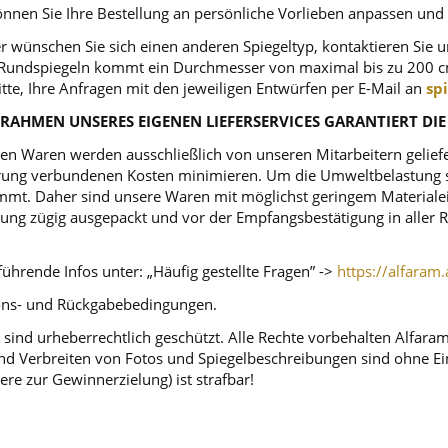
nnen Sie Ihre Bestellung an persönliche Vorlieben anpassen und
r wünschen Sie sich einen anderen Spiegeltyp, kontaktieren Sie 
ei Rundspiegeln kommt ein Durchmesser von maximal bis zu 200 c
itte, Ihre Anfragen mit den jeweiligen Entwürfen per E-Mail an
sp
RAHMEN UNSERES EIGENEN LIEFERSERVICES GARANTIERT DIE
n Waren werden ausschließlich von unseren Mitarbeitern geliefert
ferung verbundenen Kosten minimieren. Um die Umweltbelastung s
mt. Daher sind unsere Waren mit möglichst geringem Materialeins
tellung zügig ausgepackt und vor der Empfangsbestätigung in alle
ührende Infos unter: „Häufig gestellte Fragen” ->
https://alfaram.
tions- und Rückgabebedingungen.
sind urheberrechtlich geschützt. Alle Rechte vorbehalten Alfara
d Verbreiten von Fotos und Spiegelbeschreibungen sind ohne Einw
ere zur Gewinnerzielung) ist strafbar!