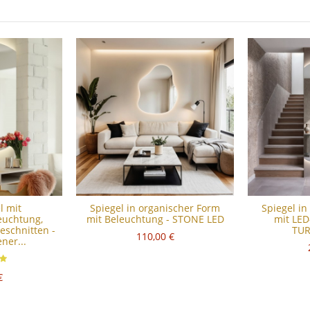
l mit
Spiegel in organischer Form
Spiegel in
euchtung,
mit Beleuchtung - STONE LED
mit LED
eschnitten -
TUR
110,00 €
ner...
€