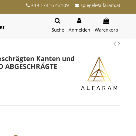
+49 17416 43109
spiegel@alfaram.at
KT
Suche
Anmelden
Warenkorb
geschrägten Kanten und
LED ABGESCHRÄGTE