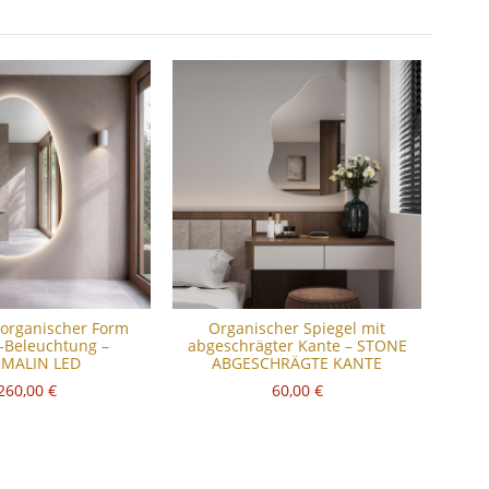
 organischer Form
Organischer Spiegel mit
-Beleuchtung –
abgeschrägter Kante – STONE
MALIN LED
ABGESCHRÄGTE KANTE
260,00 €
60,00 €