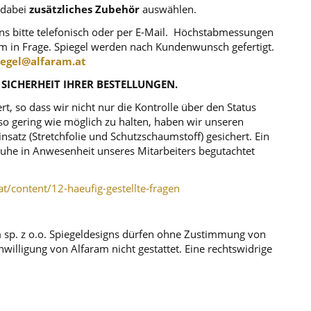
 dabei
zusätzliches Zubehör
auswählen.
uns bitte telefonisch oder per E-Mail. Höchstabmessungen
m in Frage. Spiegel werden nach Kundenwunsch gefertigt.
iegel@alfaram.at
 SICHERHEIT IHRER BESTELLUNGEN.
, so dass wir nicht nur die Kontrolle über den Status
o gering wie möglich zu halten, haben wir unseren
atz (Stretchfolie und Schutzschaumstoff) gesichert. Ein
r Ruhe in Anwesenheit unseres Mitarbeiters begutachtet
at/content/12-haeufig-gestellte-fragen
m sp. z o.o. Spiegeldesigns dürfen ohne Zustimmung von
illigung von Alfaram nicht gestattet. Eine rechtswidrige