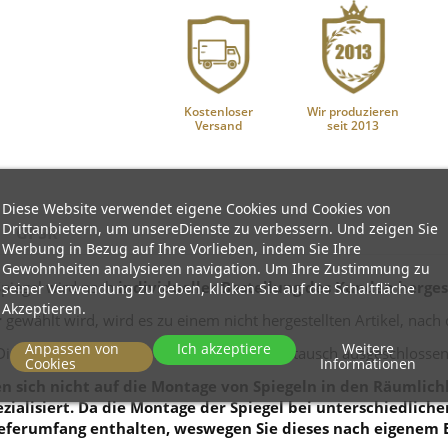
Kostenloser
Wir produzieren
Versand
seit 2013
Diese Website verwendet eigene Cookies und Cookies von
Drittanbietern, um unsereDienste zu verbessern. Und zeigen Sie
GPSR
Werbung in Bezug auf Ihre Vorlieben, indem Sie Ihre
Gewohnheiten analysieren navigation. Um Ihre Zustimmung zu
Spiegel wird nach
individueller Bestellung des Kunden hergest
seiner Verwendung zu geben, klicken Sie auf die Schaltfläche
Akzeptieren.
r
gewählt wird, wird es zu einem nicht hergestellten Artikel, nach
Anpassen von
Ich akzeptiere
Weitere
Diese Produkte sind von Rückgabe und Umtausch ausgeschlossen
Cookies
Informationen
 sich nicht auf die Montage von Spiegeln in den Räumlichk
zialisiert. Da die Montage der Spiegel bei unterschiedlich
eferumfang enthalten, weswegen Sie dieses nach eigenem 