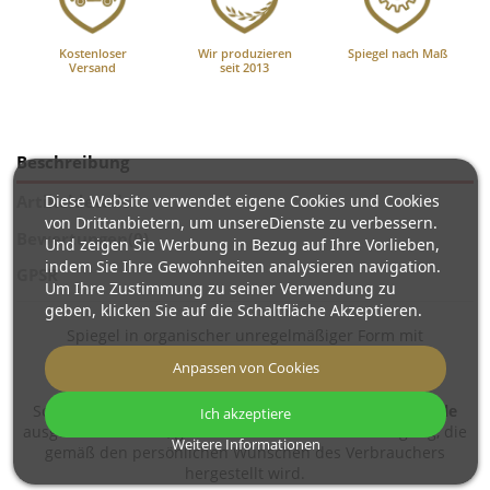
Kostenloser
Wir produzieren
Spiegel nach Maß
Versand
seit 2013
Beschreibung
Diese Website verwendet eigene Cookies und Cookies
Artikeldetails
von Drittanbietern, um unsereDienste zu verbessern.
Bewertungen
(0)
Und zeigen Sie Werbung in Bezug auf Ihre Vorlieben,
indem Sie Ihre Gewohnheiten analysieren navigation.
GPSR
Um Ihre Zustimmung zu seiner Verwendung zu
geben, klicken Sie auf die Schaltfläche Akzeptieren.
Spiegel in organischer unregelmäßiger Form mit
geschliffenem Rand Spiegel werden nach
Anpassen von Cookies
kundenspezifischen Wünschen gefertigt
.
Sollten für das bestellte Produkt
zusätzliche Zubehörteile
Ich akzeptiere
ausgewählt werden, gilt die Ware als Sonderanfertigung, die
Weitere Informationen
gemäß den persönlichen Wünschen des Verbrauchers
hergestellt wird.