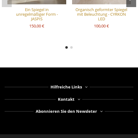
Ein Spiegel in
Organisch geformter Spiegel
unregelmäßiger Form -
mit Beleuchtung - CYRKON
JASPIS
LED
150,00 €
100,00 €
Hilfreiche Links
Kontakt
Abonnieren Sie den Newsleter