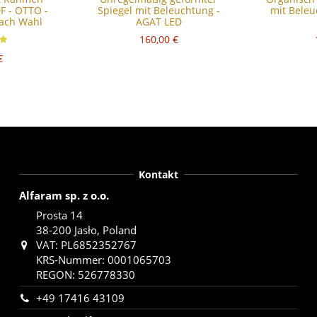
F - OTTO -
Spiegel mit Beleuchtung -
mit Bele
ach Wahl
AGAT LED
160,00 €
€
Kontakt
Alfaram sp. z o.o.
Prosta 14
38-200 Jasło, Poland
VAT: PL6852352767
KRS-Nummer: 0001065703
REGON: 526778330
+49 17416 43109