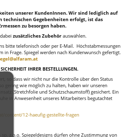
eiten unserer KundenInnen. Wir sind lediglich auf
en technischen Gegebenheiten erfolgt, ist das
Ermessen zu besorgen haben.
 dabei
zusätzliches Zubehör
auswählen.
uns bitte telefonisch oder per E-Mail. Höchstabmessungen
m in Frage. Spiegel werden nach Kundenwunsch gefertigt.
iegel@alfaram.at
 SICHERHEIT IHRER BESTELLUNGEN.
, so dass wir nicht nur die Kontrolle über den Status
o gering wie möglich zu halten, haben wir unseren
atz (Stretchfolie und Schutzschaumstoff) gesichert. Ein
r Ruhe in Anwesenheit unseres Mitarbeiters begutachtet
at/content/12-haeufig-gestellte-fragen
m sp. z o.o. Spiegeldesigns dürfen ohne Zustimmung von