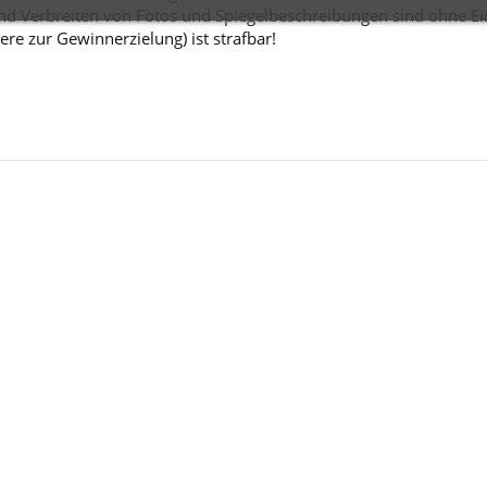
d Verbreiten von Fotos und Spiegelbeschreibungen sind ohne Einw
ere zur Gewinnerzielung) ist strafbar!