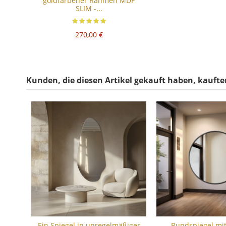
goldfarbener Rahmen MDF
SLIM -...
270,00 €
Kunden, die diesen Artikel gekauft haben, kauften
Ein Spiegel in unregelmäßiger
Rundspiegel mi