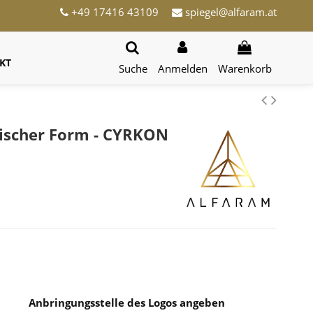
+49 17416 43109
spiegel@alfaram.at
KT
Suche
Anmelden
Warenkorb
nischer Form - CYRKON
Anbringungsstelle des Logos angeben