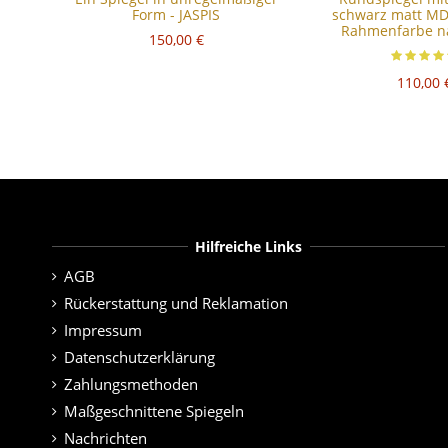
Form - JASPIS
schwarz matt MD
Rahmenfarbe n
150,00 €
110,00 
Hilfreiche Links
AGB
Rückerstattung und Reklamation
Impressum
Datenschutzerklärung
Zahlungsmethoden
Maßgeschnittene Spiegeln
Nachrichten