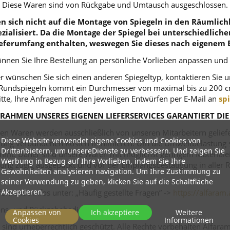
Diese Waren sind von Rückgabe und Umtausch ausgeschlossen.
 sich nicht auf die Montage von Spiegeln in den Räumlichk
zialisiert. Da die Montage der Spiegel bei unterschiedlich
eferumfang enthalten, weswegen Sie dieses nach eigenem 
nnen Sie Ihre Bestellung an persönliche Vorlieben anpassen und
r wünschen Sie sich einen anderen Spiegeltyp, kontaktieren Sie 
ei Rundspiegeln kommt ein Durchmesser von maximal bis zu 200 c
itte, Ihre Anfragen mit den jeweiligen Entwürfen per E-Mail an
sp
RAHMEN UNSERES EIGENEN LIEFERSERVICES GARANTIERT DIE
n Waren werden ausschließlich von unseren Mitarbeitern geliefert
Diese Website verwendet eigene Cookies und Cookies von
ferung verbundenen Kosten minimieren. Um die Umweltbelastung s
Drittanbietern, um unsereDienste zu verbessern. Und zeigen Sie
mt. Daher sind unsere Waren mit möglichst geringem Materialeins
Werbung in Bezug auf Ihre Vorlieben, indem Sie Ihre
tellung zügig ausgepackt und vor der Empfangsbestätigung in alle
Gewohnheiten analysieren navigation. Um Ihre Zustimmung zu
seiner Verwendung zu geben, klicken Sie auf die Schaltfläche
Akzeptieren.
ührende Infos unter: „Häufig gestellte Fragen” ->
https://alfaram.
tions- und Rückgabebedingungen.
Anpassen von
Ich akzeptiere
Weitere
Cookies
Informationen
sind urheberrechtlich geschützt. Alle Rechte vorbehalten Alfara