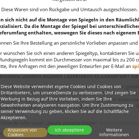
Diese Waren sind von Rückgabe und Umtausch ausgeschlossen.
 sich nicht auf die Montage von Spiegeln in den Räumlichk
zialisiert. Da die Montage der Spiegel bei unterschiedlich
eferumfang enthalten, weswegen Sie dieses nach eigenem 
nnen Sie Ihre Bestellung an persönliche Vorlieben anpassen und
r wünschen Sie sich einen anderen Spiegeltyp, kontaktieren Sie 
ei Rundspiegeln kommt ein Durchmesser von maximal bis zu 200 c
itte, Ihre Anfragen mit den jeweiligen Entwürfen per E-Mail an
sp
RAHMEN UNSERES EIGENEN LIEFERSERVICES GARANTIERT DIE
Diese Website verwendet eigene Cookies und Cookies von
n Waren werden ausschließlich von unseren Mitarbeitern geliefert
Drittanbietern, um unsereDienste zu verbessern. Und zeigen Sie
ferung verbundenen Kosten minimieren. Um die Umweltbelastung s
Werbung in Bezug auf Ihre Vorlieben, indem Sie Ihre
mt. Daher sind unsere Waren mit möglichst geringem Materialeins
Gewohnheiten analysieren navigation. Um Ihre Zustimmung zu
tellung zügig ausgepackt und vor der Empfangsbestätigung in alle
seiner Verwendung zu geben, klicken Sie auf die Schaltfläche
Akzeptieren.
ührende Infos unter: „Häufig gestellte Fragen” ->
https://alfaram.
Anpassen von
Ich akzeptiere
Weitere
tions- und Rückgabebedingungen.
Cookies
Informationen