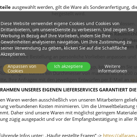
teile
ausgewählt werden, gilt die Ware als Sonderanfertigung, 
hergestellt wird.
Diese Website verwendet eigene Cookies und Cookies von
Diese Waren sind von Rückgabe und Umtausch ausgeschlossen.
Drittanbietern, um unsereDienste zu verbessern. Und zeigen Sie
 sich nicht auf die Montage von Spiegeln in den Räumlichk
Werbung in Bezug auf Ihre Vorlieben, indem Sie Ihre
zialisiert. Da die Montage der Spiegel bei unterschiedlich
Gewohnheiten analysieren navigation. Um Ihre Zustimmung zu
eferumfang enthalten, weswegen Sie dieses nach eigenem 
seiner Verwendung zu geben, klicken Sie auf die Schaltfläche
Akzeptieren.
nnen Sie Ihre Bestellung an persönliche Vorlieben anpassen und
Anpassen von
Ich akzeptiere
Weitere
r wünschen Sie sich einen anderen Spiegeltyp, kontaktieren Sie 
Cookies
Informationen
ei Rundspiegeln kommt ein Durchmesser von maximal bis zu 200 c
itte, Ihre Anfragen mit den jeweiligen Entwürfen per E-Mail an
sp
RAHMEN UNSERES EIGENEN LIEFERSERVICES GARANTIERT DIE
n Waren werden ausschließlich von unseren Mitarbeitern geliefert
ferung verbundenen Kosten minimieren. Um die Umweltbelastung s
mt. Daher sind unsere Waren mit möglichst geringem Materialeins
tellung zügig ausgepackt und vor der Empfangsbestätigung in alle
ührende Infos unter: „Häufig gestellte Fragen” ->
https://alfaram.