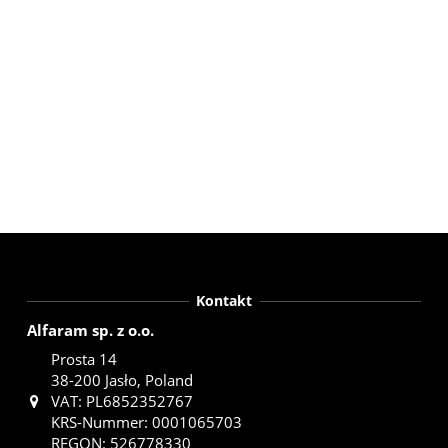
Kontakt
Alfaram sp. z o.o.
Prosta 14
38-200 Jasło, Poland
VAT: PL6852352767
KRS-Nummer: 0001065703
REGON: 526778330