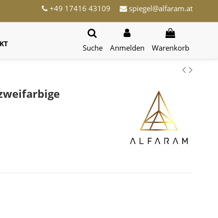
+49 17416 43109
spiegel@alfaram.at
KT
Suche
Anmelden
Warenkorb
zweifarbige