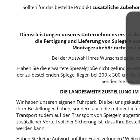
Sollten für das bestellte Produkt
zusätzliche Zubehör
Dienstleistungen unseres Unternehmens erstrecken
die Fertigung und Lieferung von Spiegeln spe
Montagezubehör nicht im Li
Bei der Auswahl Ihres Wunschspiegels kö
Haben Sie die erwartete Spiegelgröße nicht gefunden ode
der zu bestellenden Spiegel liegen bei 200 x 300 cm. B
Senden Sie uns, b
DIE LANDESWEITE ZUSTELLUNG IM 
Wir haben unseren eigenen Fuhrpark. Die bei uns gekaufte
Ihrer Bestellungen haben, sondern auch die mit der Lie
Transport zudem auf den Transport von Spiegeln abgestim
zusätzlicher Vorteil solcher Sicherung ist, dass Ihre Bes
werden kann.
Haben Sie keine Antwort auf Ihre Frage gefunden? Weiterf