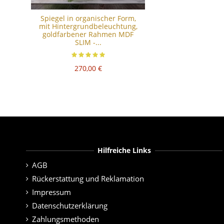
Spiegel in organischer Form,
mit Hintergrundbeleuchtung,
goldfarbener Rahmen MDF
SLIM -...
270,00 €
Hilfreiche Links
AGB
Rückerstattung und Reklamation
Impressum
Datenschutzerklärung
Zahlungsmethoden