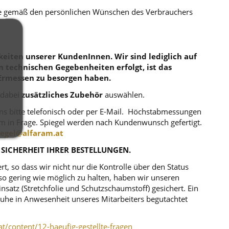
die gemäß den persönlichen Wünschen des Verbrauchers
eiten unserer KundenInnen. Wir sind lediglich auf
en technischen Gegebenheiten erfolgt, ist das
Ermessen zu besorgen haben.
 dabei
zusätzliches Zubehör
auswählen.
uns bitte telefonisch oder per E-Mail. Höchstabmessungen
m in Frage. Spiegel werden nach Kundenwunsch gefertigt.
iegel@alfaram.at
 SICHERHEIT IHRER BESTELLUNGEN.
, so dass wir nicht nur die Kontrolle über den Status
o gering wie möglich zu halten, haben wir unseren
atz (Stretchfolie und Schutzschaumstoff) gesichert. Ein
r Ruhe in Anwesenheit unseres Mitarbeiters begutachtet
at/content/12-haeufig-gestellte-fragen