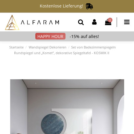
Kostenlose Lieferung!
0
-15% auf alles!
Startseite
Wandspiegel Dekorieren
Set von Badezimmerspiegeln
Rundspiegel und „Komet”, dekorative Spiegeltafel - KOSMIK II