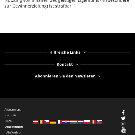
Nutzung von Inhalten des geistigen Eigentums (insbesondere
zur Gewinnerzielung) ist strafbar!
Hilfreiche Links
Kontakt
Abonnieren Sie den Newsleter
Alfaram sp.
z o.o. ©
2026
Umsetzung
:
AbcWeb.pl