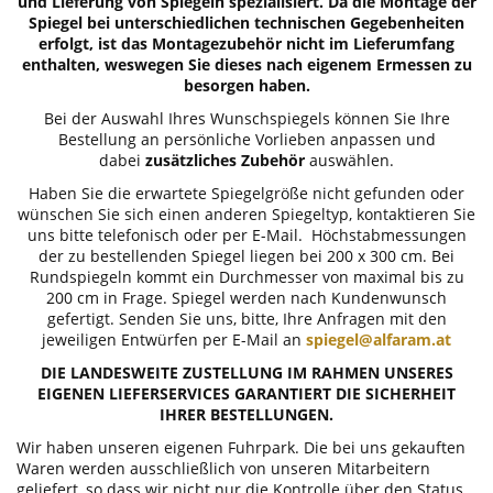
und Lieferung von Spiegeln spezialisiert. Da die Montage der
Spiegel bei unterschiedlichen technischen Gegebenheiten
erfolgt, ist das Montagezubehör nicht im Lieferumfang
enthalten, weswegen Sie dieses nach eigenem Ermessen zu
besorgen haben.
Bei der Auswahl Ihres Wunschspiegels können Sie Ihre
Bestellung an persönliche Vorlieben anpassen und
dabei
zusätzliches Zubehör
auswählen.
Haben Sie die erwartete Spiegelgröße nicht gefunden oder
wünschen Sie sich einen anderen Spiegeltyp, kontaktieren Sie
uns bitte telefonisch oder per E-Mail. Höchstabmessungen
der zu bestellenden Spiegel liegen bei 200 x 300 cm. Bei
Rundspiegeln kommt ein Durchmesser von maximal bis zu
200 cm in Frage. Spiegel werden nach Kundenwunsch
gefertigt. Senden Sie uns, bitte, Ihre Anfragen mit den
jeweiligen Entwürfen per E-Mail an
spiegel@alfaram.at
DIE LANDESWEITE ZUSTELLUNG IM RAHMEN UNSERES
EIGENEN LIEFERSERVICES GARANTIERT DIE SICHERHEIT
IHRER BESTELLUNGEN.
Wir haben unseren eigenen Fuhrpark. Die bei uns gekauften
Waren werden ausschließlich von unseren Mitarbeitern
geliefert, so dass wir nicht nur die Kontrolle über den Status