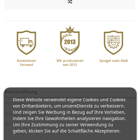
Kostenloser
Wir produzieren
Spiegel nach Maß
Versand
seit 2013
Beschreibung
Diese Website verwendet eigene Cookies und Cookies
Artikeldetails
von Drittanbietern, um unsereDienste zu verbessern.
Und zeigen Sie Werbung in Bezug auf Ihre Vorlieben,
Bewertungen
(0)
indem Sie Ihre Gewohnheiten analysieren navigation.
GPSR
Um Ihre Zustimmung zu seiner Verwendung zu
geben, klicken Sie auf die Schaltfläche Akzeptieren.