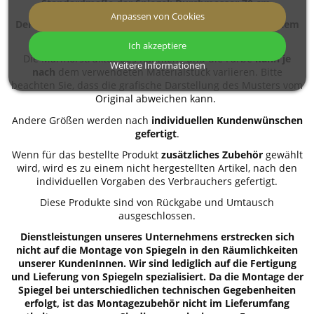
Standardmaße der Spiegel: Durchmesser 70 cm.
Anpassen von Cookies
Der Spiegel verfügt über einen Rahmen aus marmoriertem
Glas.
Ich akzeptiere
Die Marmorstruktur des Rahmens und die Farbe
kann je
Weitere Informationen
nach
dem verwendeten Materialstück variieren. Bitte
beachten Sie, dass die grafische Darstellung des Musters vom
Original abweichen kann.
Andere Größen werden nach
individuellen Kundenwünschen
gefertigt
.
Wenn für das bestellte Produkt
zusätzliches Zubehör
gewählt
wird, wird es zu einem nicht hergestellten Artikel, nach den
individuellen Vorgaben des Verbrauchers gefertigt.
Diese Produkte sind von Rückgabe und Umtausch
ausgeschlossen.
Dienstleistungen unseres Unternehmens erstrecken sich
nicht auf die Montage von Spiegeln in den Räumlichkeiten
unserer KundenInnen. Wir sind lediglich auf die Fertigung
und Lieferung von Spiegeln spezialisiert. Da die Montage der
Spiegel bei unterschiedlichen technischen Gegebenheiten
erfolgt, ist das Montagezubehör nicht im Lieferumfang