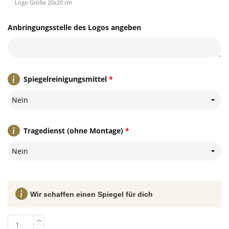
Logo Größe 20x20 cm
Anbringungsstelle des Logos angeben
Spiegelreinigungsmittel
*
Nein
Tragedienst (ohne Montage)
*
Nein
Wir schaffen einen Spiegel für dich