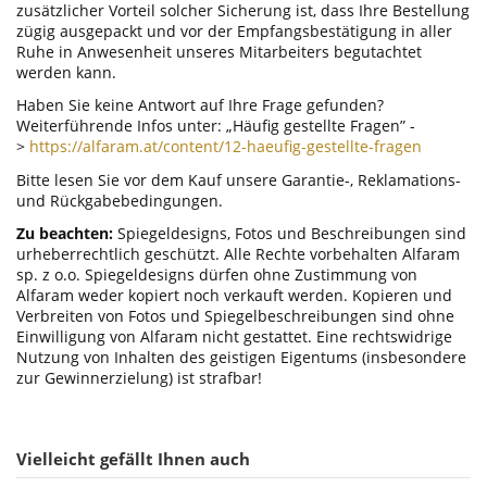
zusätzlicher Vorteil solcher Sicherung ist, dass Ihre Bestellung
zügig ausgepackt und vor der Empfangsbestätigung in aller
Ruhe in Anwesenheit unseres Mitarbeiters begutachtet
werden kann.
Haben Sie keine Antwort auf Ihre Frage gefunden?
Weiterführende Infos unter: „Häufig gestellte Fragen” -
>
https://alfaram.at/content/12-haeufig-gestellte-fragen
Bitte lesen Sie vor dem Kauf unsere Garantie-, Reklamations-
und Rückgabebedingungen.
Zu beachten:
Spiegeldesigns, Fotos und Beschreibungen sind
urheberrechtlich geschützt. Alle Rechte vorbehalten Alfaram
sp. z o.o. Spiegeldesigns dürfen ohne Zustimmung von
Alfaram weder kopiert noch verkauft werden. Kopieren und
Verbreiten von Fotos und Spiegelbeschreibungen sind ohne
Einwilligung von Alfaram nicht gestattet. Eine rechtswidrige
Nutzung von Inhalten des geistigen Eigentums (insbesondere
zur Gewinnerzielung) ist strafbar!
Vielleicht gefällt Ihnen auch