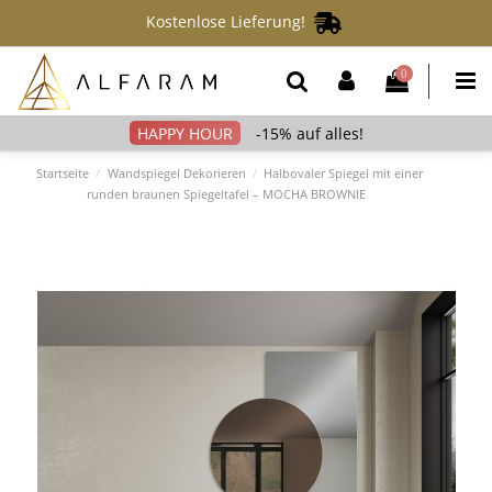
Kostenlose Lieferung!
0
-15% auf alles!
Startseite
Wandspiegel Dekorieren
Halbovaler Spiegel mit einer
runden braunen Spiegeltafel – MOCHA BROWNIE