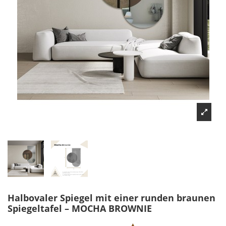
Halbovaler Spiegel mit einer runden braunen
Spiegeltafel – MOCHA BROWNIE