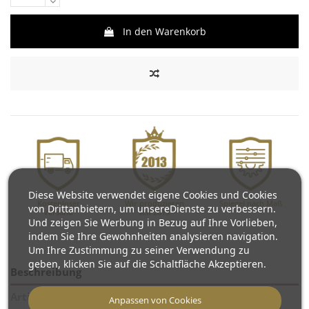
In den Warenkorb
Diese Website verwendet eigene Cookies und Cookies
Kostenloser
Wir produzieren
Spiegel nach Maß
von Drittanbietern, um unsereDienste zu verbessern.
Versand
seit 2013
Und zeigen Sie Werbung in Bezug auf Ihre Vorlieben,
indem Sie Ihre Gewohnheiten analysieren navigation.
Um Ihre Zustimmung zu seiner Verwendung zu
geben, klicken Sie auf die Schaltfläche Akzeptieren.
Beschreibung
Artikeldetails
Anpassen von Cookies