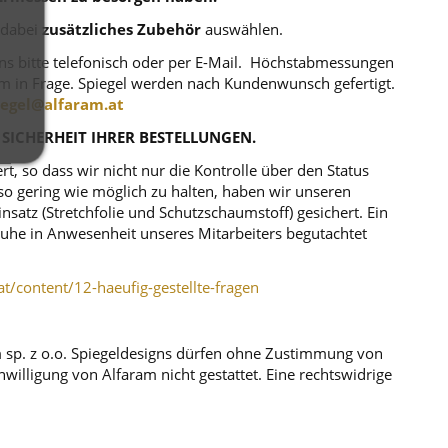
 dabei
zusätzliches Zubehör
auswählen.
uns bitte telefonisch oder per E-Mail. Höchstabmessungen
m in Frage. Spiegel werden nach Kundenwunsch gefertigt.
iegel@alfaram.at
 SICHERHEIT IHRER BESTELLUNGEN.
, so dass wir nicht nur die Kontrolle über den Status
o gering wie möglich zu halten, haben wir unseren
atz (Stretchfolie und Schutzschaumstoff) gesichert. Ein
r Ruhe in Anwesenheit unseres Mitarbeiters begutachtet
at/content/12-haeufig-gestellte-fragen
m sp. z o.o. Spiegeldesigns dürfen ohne Zustimmung von
illigung von Alfaram nicht gestattet. Eine rechtswidrige