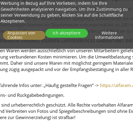
Werbung in Bezug auf Ihre Vorlieben, indem Sie Ihre
nnen Sie Ihre Bestellung an persönliche Vorlieben anpassen und
Gewohnheiten analysieren navigation. Um Ihre Zustimmung zu
seiner Verwendung zu geben, klicken Sie auf die Schaltfläche
r wünschen Sie sich einen anderen Spiegeltyp, kontaktieren Sie 
Akzeptieren.
ei Rundspiegeln kommt ein Durchmesser von maximal bis zu 200 c
itte, Ihre Anfragen mit den jeweiligen Entwürfen per E-Mail an
sp
Anpassen von
Ich akzeptiere
Weitere
Cookies
Informationen
RAHMEN UNSERES EIGENEN LIEFERSERVICES GARANTIERT DIE
n Waren werden ausschließlich von unseren Mitarbeitern geliefert
ferung verbundenen Kosten minimieren. Um die Umweltbelastung s
mt. Daher sind unsere Waren mit möglichst geringem Materialeins
tellung zügig ausgepackt und vor der Empfangsbestätigung in alle
ührende Infos unter: „Häufig gestellte Fragen” ->
https://alfaram.
tions- und Rückgabebedingungen.
sind urheberrechtlich geschützt. Alle Rechte vorbehalten Alfara
d Verbreiten von Fotos und Spiegelbeschreibungen sind ohne Einw
ere zur Gewinnerzielung) ist strafbar!