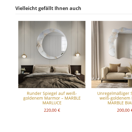
Vielleicht gefällt Ihnen auch
Runder Spiegel auf weiß-
Unregelmäßiger S
goldenem Marmor – MARBLE
weiß-goldenem 
MARLUCE
MARBLE BI
220,00 €
200,00 