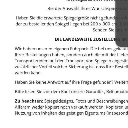
Bei der Auswahl Ihres Wunschspiegels kö
Haben Sie die erwartete Spiegelgröße nicht gefunden ode
der zu bestellenden Spiegel liegen bei 200 x 300 cm. B
Senden Sie uns, b
DIE LANDESWEITE ZUSTELLUNG IM 
Wir haben unseren eigenen Fuhrpark. Die bei uns gekaufte
Ihrer Bestellungen haben, sondern auch die mit der Lie
Transport zudem auf den Transport von Spiegeln abgestim
zusätzlicher Vorteil solcher Sicherung ist, dass Ihre Bes
werden kann.
Haben Sie keine Antwort auf Ihre Frage gefunden? Weiterf
Bitte lesen Sie vor dem Kauf unsere Garantie-, Reklama
Zu beachten:
Spiegeldesigns, Fotos und Beschreibungen 
Alfaram weder kopiert noch verkauft werden. Kopieren un
Nutzung von Inhalten des geistigen Eigentums (insbesond