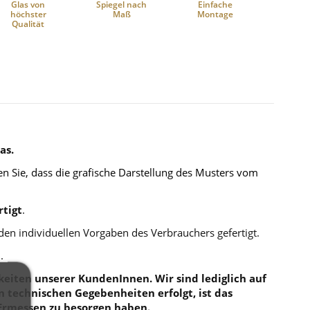
Glas von
Spiegel nach
Einfache
höchster
Maß
Montage
Qualität
as.
n Sie, dass die grafische Darstellung des Musters vom
tigt
.
 den individuellen Vorgaben des Verbrauchers gefertigt.
.
eiten unserer KundenInnen. Wir sind lediglich auf
en technischen Gegebenheiten erfolgt, ist das
Ermessen zu besorgen haben.