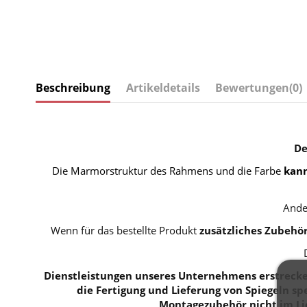
Beschreibung
Artikeldetails
Bewertungen
(0)
De
Die Marmorstruktur des Rahmens und die Farbe
kann
Ande
Wenn für das bestellte Produkt
zusätzliches Zubehö
Dienstleistungen unseres Unternehmens erstrecken
die Fertigung und Lieferung von Spiegeln spe
Montagezubehör nicht im Li