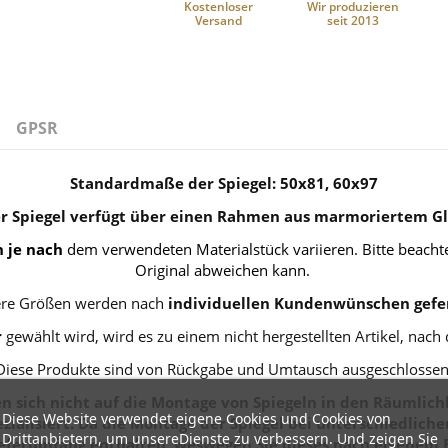
Kostenloser
Wir produzieren
Versand
seit 2013
GPSR
Standardmaße der Spiegel: 50x81, 60x97
r Spiegel verfügt über einen Rahmen aus marmoriertem Gl
 je nach
dem verwendeten Materialstück variieren. Bitte beachte
Original abweichen kann.
re Größen werden nach
individuellen Kundenwünschen gefer
r
gewählt wird, wird es zu einem nicht hergestellten Artikel, nach
Diese Produkte sind von Rückgabe und Umtausch ausgeschlossen
 sich nicht auf die Montage von Spiegeln in den Räumlichk
Diese Website verwendet eigene Cookies und Cookies von
zialisiert. Da die Montage der Spiegel bei unterschiedlich
Drittanbietern, um unsereDienste zu verbessern. Und zeigen Sie
eferumfang enthalten, weswegen Sie dieses nach eigenem 