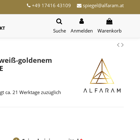
+49 17416 43109
spiegel@alfaram.at
KT
Suche
Anmelden
Warenkorb
 weiß-goldenem
E
ägt ca. 21 Werktage zuzüglich