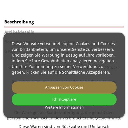
Beschreibung
Artikeldetails
Bewertungen
(1)
Diese Website verwendet eigene Cookies und Cookies
von Drittanbietern, um unsereDienste zu verbessern.
GPSR
Und zeigen Sie Werbung in Bezug auf Ihre Vorlieben,
indem Sie Ihre Gewohnheiten analysieren navigation.
Um Ihre Zustimmung zu seiner Verwendung zu
Geschliffene Rundspiegel im Set Bestehend aus 17 Stück -
geben, klicken Sie auf die Schaltfläche Akzeptieren.
Abmessungen: 3 St. Ø 40 8 St. Ø 30 6 St. Ø 20
Sie schmücken wunderschön jede Wand Ihrer Räume.
Anpassen von Cookies
Diese reiche Spiegelpalette ermöglicht verschiedene
Kombinationen und Anordnungen.
Ich akzeptiere
Nach
kundenspezifischen Wünschen gefertigt
.
Weitere Informationen
Die Ware gilt als Sonderanfertigung, die gemäß den
persönlichen Wünschen des Verbrauchers hergestellt wird.
Diese Waren sind von Rückgabe und Umtausch