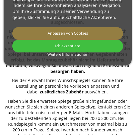
Die Konsole wird nach kundenspezifischen Wünschen
indem Sie Ihre Gewohnheiten analysieren navigation.
gefertigt.
Um Ihre Zustimmung zu seiner Verwendung zu
Diese Waren sind von Rückgabe und Umtausch
geben, klicken Sie auf die Schaltfläche Akzeptieren.
ausgeschlossen.
Dienstleistungen unseres Unternehmens erstrecken sich
Anpassen von Cookies
nicht auf die Montage von Spiegeln in den Räumlichkeiten
unserer KundenInnen. Wir sind lediglich auf die Fertigung
Ich akzeptiere
und Lieferung von Spiegeln spezialisiert. Da die Montage der
Spiegel bei unterschiedlichen technischen Gegebenheiten
Weitere Informationen
erfolgt, ist das Montagezubehör nicht im Lieferumfang
enthalten, weswegen Sie dieses nach eigenem Ermessen zu
besorgen haben.
Bei der Auswahl Ihres Wunschspiegels können Sie Ihre
Bestellung an persönliche Vorlieben anpassen und
dabei
zusätzliches Zubehör
auswählen.
Haben Sie die erwartete Spiegelgröße nicht gefunden oder
wünschen Sie sich einen anderen Spiegeltyp, kontaktieren Sie
uns bitte telefonisch oder per E-Mail. Höchstabmessungen
der zu bestellenden Spiegel liegen bei 200 x 300 cm. Bei
Rundspiegeln kommt ein Durchmesser von maximal bis zu
200 cm in Frage. Spiegel werden nach Kundenwunsch