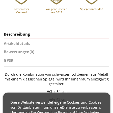
Kostenloser
Wir produzieren
Spiegel nach Maß
Versand
seit 2013
Beschreibung
Artikeldetails
Bewertungen
(0)
GPSR
Durch die Kombination von schwarzen Loftbeinen aus Metall
mit einem klassischen Spiegel wird Ihr Innenraum einzigartig
gestaltet!
Höhe 84 cm
Tiefe 43 cm
Diese Website verwendet eigene Cookies und Cookies
Breite 90 cm
von Drittanbietern, um unsereDienste zu verbessern.
Und zeigen Sie Werbung in Bezug auf Ihre Vorlieben,