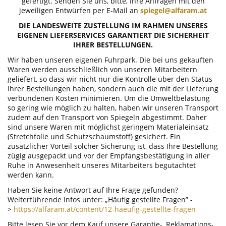
gefertigt. Senden Sie uns, bitte, Ihre Anfragen mit den
jeweiligen Entwürfen per E-Mail an
spiegel@alfaram.at
DIE LANDESWEITE ZUSTELLUNG IM RAHMEN UNSERES
EIGENEN LIEFERSERVICES GARANTIERT DIE SICHERHEIT
IHRER BESTELLUNGEN.
Wir haben unseren eigenen Fuhrpark. Die bei uns gekauften
Waren werden ausschließlich von unseren Mitarbeitern
geliefert, so dass wir nicht nur die Kontrolle über den Status
Ihrer Bestellungen haben, sondern auch die mit der Lieferung
verbundenen Kosten minimieren. Um die Umweltbelastung
so gering wie möglich zu halten, haben wir unseren Transport
zudem auf den Transport von Spiegeln abgestimmt. Daher
sind unsere Waren mit möglichst geringem Materialeinsatz
(Stretchfolie und Schutzschaumstoff) gesichert. Ein
zusätzlicher Vorteil solcher Sicherung ist, dass Ihre Bestellung
zügig ausgepackt und vor der Empfangsbestätigung in aller
Ruhe in Anwesenheit unseres Mitarbeiters begutachtet
werden kann.
Haben Sie keine Antwort auf Ihre Frage gefunden?
Weiterführende Infos unter: „Häufig gestellte Fragen” -
>
https://alfaram.at/content/12-haeufig-gestellte-fragen
Bitte lesen Sie vor dem Kauf unsere Garantie-, Reklamations-