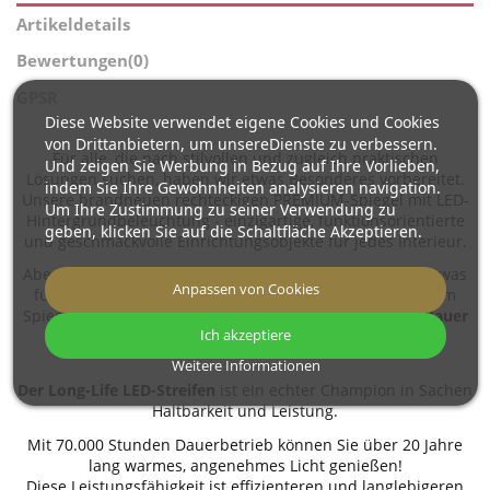
Artikeldetails
Bewertungen
(0)
GPSR
Diese Website verwendet eigene Cookies und Cookies
von Drittanbietern, um unsereDienste zu verbessern.
Für alle, die nach stilvollen und zugleich praktischen
Und zeigen Sie Werbung in Bezug auf Ihre Vorlieben,
Lösungen suchen, haben wir etwas Besonderes vorbereitet.
indem Sie Ihre Gewohnheiten analysieren navigation.
Unsere brandneuen rechteckigen PREMIUM-Spiegel mit LED-
Um Ihre Zustimmung zu seiner Verwendung zu
Hintergrundbeleuchtung - einzigartige, funktionsorientierte
geben, klicken Sie auf die Schaltfläche Akzeptieren.
und geschmackvolle Einrichtungsobjekte für jedes Interieur.
Aber das ist noch nicht alles. Wir haben nämlich noch etwas
Anpassen von Cookies
für Sie! Im Rahmen unserer Promoaktion legen wir jedem
Spiegel
einen Long Life LED-Streifen mit einer Lebensdauer
Ich akzeptiere
von bis zu 70.000 Stunden GRATIS
bei!
🔥
Weitere Informationen
Der Long-Life LED-Streifen
ist ein echter Champion in Sachen
Haltbarkeit und Leistung.
Mit 70.000 Stunden Dauerbetrieb können Sie über 20 Jahre
lang warmes, angenehmes Licht genießen!
Diese Leistungsfähigkeit ist effizienteren und langlebigeren