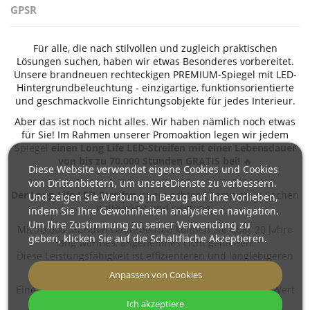
GPSR
Für alle, die nach stilvollen und zugleich praktischen
Lösungen suchen, haben wir etwas Besonderes vorbereitet.
Unsere brandneuen rechteckigen PREMIUM-Spiegel mit LED-
Hintergrundbeleuchtung - einzigartige, funktionsorientierte
und geschmackvolle Einrichtungsobjekte für jedes Interieur.
Aber das ist noch nicht alles. Wir haben nämlich noch etwas
für Sie! Im Rahmen unserer Promoaktion legen wir jedem
Spiegel
einen Long Life LED-Streifen mit einer Lebensdauer
von bis zu 70.000 Stunden GRATIS
bei!
🔥
Diese Website verwendet eigene Cookies und Cookies
von Drittanbietern, um unsereDienste zu verbessern.
Der Long-Life LED-Streifen
ist ein echter Champion in Sachen
Und zeigen Sie Werbung in Bezug auf Ihre Vorlieben,
Haltbarkeit und Leistung.
indem Sie Ihre Gewohnheiten analysieren navigation.
Um Ihre Zustimmung zu seiner Verwendung zu
Mit 70.000 Stunden Dauerbetrieb können Sie über 20 Jahre
geben, klicken Sie auf die Schaltfläche Akzeptieren.
lang warmes, angenehmes Licht genießen!
Diese Leistungsfähigkeit ist effizienteren und langlebigeren
denn je, hochmodernen LEDs zu verdanken.
Anpassen von Cookies
Eine Lösung für alle, die auf jahrelange Zuverlässigkeit Wert
legen!
Ich akzeptiere