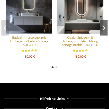
Badezimmerspiegel mit
Ovaler Spiegel mit
Hintergrundbeleuchtung -
Hintergrundbeleuchtung,
PAOLO LED
sandgestrahlt - HOLI LED
180,00 €
180,00 €
Hilfreiche Links
Kontakt