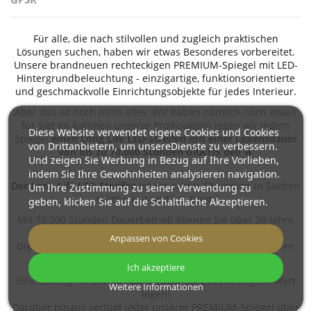
Für alle, die nach stilvollen und zugleich praktischen
Lösungen suchen, haben wir etwas Besonderes vorbereitet.
Unsere brandneuen rechteckigen PREMIUM-Spiegel mit LED-
Hintergrundbeleuchtung - einzigartige, funktionsorientierte
und geschmackvolle Einrichtungsobjekte für jedes Interieur.
Aber das ist noch nicht alles. Wir haben nämlich noch etwas
für Sie! Im Rahmen unserer Promoaktion legen wir jedem
Diese Website verwendet eigene Cookies und Cookies
Spiegel
einen Long Life LED-Streifen mit einer Lebensdauer
von Drittanbietern, um unsereDienste zu verbessern.
von bis zu 70.000 Stunden GRATIS
bei!
🔥
Und zeigen Sie Werbung in Bezug auf Ihre Vorlieben,
indem Sie Ihre Gewohnheiten analysieren navigation.
Der Long-Life LED-Streifen
ist ein echter Champion in Sachen
Um Ihre Zustimmung zu seiner Verwendung zu
Haltbarkeit und Leistung.
geben, klicken Sie auf die Schaltfläche Akzeptieren.
Mit 70.000 Stunden Dauerbetrieb können Sie über 20 Jahre
lang warmes, angenehmes Licht genießen!
Anpassen von Cookies
Diese Leistungsfähigkeit ist effizienteren und langlebigeren
denn je, hochmodernen LEDs zu verdanken.
Ich akzeptiere
Eine Lösung für alle, die auf jahrelange Zuverlässigkeit Wert
Weitere Informationen
legen!
Darüber hinaus verfügt jeder unserer PREMIUM-Spiegel über