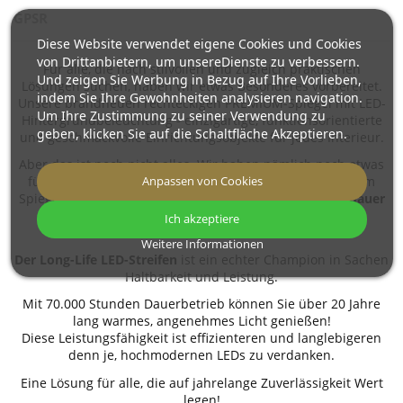
GPSR
Diese Website verwendet eigene Cookies und Cookies
von Drittanbietern, um unsereDienste zu verbessern.
Für alle, die nach stilvollen und zugleich praktischen
Und zeigen Sie Werbung in Bezug auf Ihre Vorlieben,
Lösungen suchen, haben wir etwas Besonderes vorbereitet.
indem Sie Ihre Gewohnheiten analysieren navigation.
Unsere brandneuen rechteckigen PREMIUM-Spiegel mit LED-
Um Ihre Zustimmung zu seiner Verwendung zu
Hintergrundbeleuchtung - einzigartige, funktionsorientierte
geben, klicken Sie auf die Schaltfläche Akzeptieren.
und geschmackvolle Einrichtungsobjekte für jedes Interieur.
Aber das ist noch nicht alles. Wir haben nämlich noch etwas
für Sie! Im Rahmen unserer Promoaktion legen wir jedem
Anpassen von Cookies
Spiegel
einen Long Life LED-Streifen mit einer Lebensdauer
von bis zu 70.000 Stunden GRATIS
bei!
🔥
Ich akzeptiere
Weitere Informationen
Der Long-Life LED-Streifen
ist ein echter Champion in Sachen
Haltbarkeit und Leistung.
Mit 70.000 Stunden Dauerbetrieb können Sie über 20 Jahre
lang warmes, angenehmes Licht genießen!
Diese Leistungsfähigkeit ist effizienteren und langlebigeren
denn je, hochmodernen LEDs zu verdanken.
Eine Lösung für alle, die auf jahrelange Zuverlässigkeit Wert
legen!