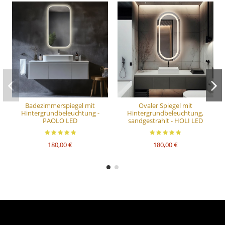
Badezimmerspiegel mit
Ovaler Spiegel mit
Hintergrundbeleuchtung -
Hintergrundbeleuchtung,
PAOLO LED
sandgestrahlt - HOLI LED
180,00 €
180,00 €