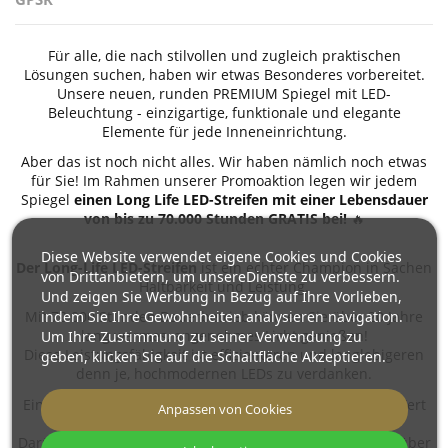
Für alle, die nach stilvollen und zugleich praktischen
Lösungen suchen, haben wir etwas Besonderes vorbereitet.
Unsere neuen, runden PREMIUM Spiegel mit LED-
Beleuchtung - einzigartige, funktionale und elegante
Elemente für jede Inneneinrichtung.
Aber das ist noch nicht alles. Wir haben nämlich noch etwas
für Sie! Im Rahmen unserer Promoaktion legen wir jedem
Spiegel
einen Long Life LED-Streifen mit einer Lebensdauer
von bis zu 70.000 Stunden GRATIS
bei!
🔥
Diese Website verwendet eigene Cookies und Cookies
Der Long-Life LED-Streifen
ist ein echter Champion in Sachen
von Drittanbietern, um unsereDienste zu verbessern.
Haltbarkeit und Leistung.
Und zeigen Sie Werbung in Bezug auf Ihre Vorlieben,
indem Sie Ihre Gewohnheiten analysieren navigation.
Mit 70.000 Stunden Dauerbetrieb können Sie über 20 Jahre
lang warmes, angenehmes Licht genießen!
Um Ihre Zustimmung zu seiner Verwendung zu
Diese Leistungsfähigkeit ist effizienteren und langlebigeren
geben, klicken Sie auf die Schaltfläche Akzeptieren.
denn je, hochmodernen LEDs zu verdanken.
Eine Lösung für alle, die auf jahrelange Zuverlässigkeit Wert
Anpassen von Cookies
legen!
Darüber hinaus verfügt jeder unserer PREMIUM-Spiegel über