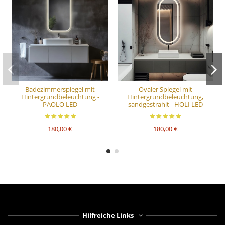
Badezimmerspiegel mit
Ovaler Spiegel mit
Hintergrundbeleuchtung -
Hintergrundbeleuchtung,
PAOLO LED
sandgestrahlt - HOLI LED
180,00 €
180,00 €
Hilfreiche Links