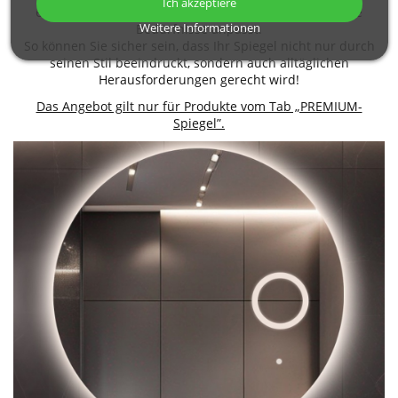
Ich akzeptiere
ein einzigartiges integriertes Zubehör, das sich an Ihre
Bedürfnisse anpasst.
Weitere Informationen
So können Sie sicher sein, dass Ihr Spiegel nicht nur durch
seinen Stil beeindruckt, sondern auch alltäglichen
Herausforderungen gerecht wird!
Das Angebot gilt nur für Produkte vom Tab „PREMIUM-
Spiegel”.