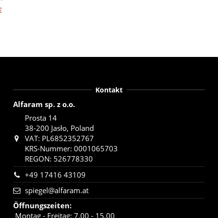
€
Kontakt
Alfaram sp. z o.o.
Prosta 14
38-200 Jasło, Poland
VAT: PL6852352767
KRS-Nummer: 0001065703
REGON: 526778330
+49 17416 43109
spiegel@alfaram.at
Öffnungszeiten
:
Montag - Freitag: 7.00 - 15.00