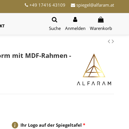
+49 17416 43109
spiegel@alfaram.at
KT
Suche
Anmelden
Warenkorb
Form mit MDF-Rahmen -
Ihr Logo auf der Spiegeltafel
*