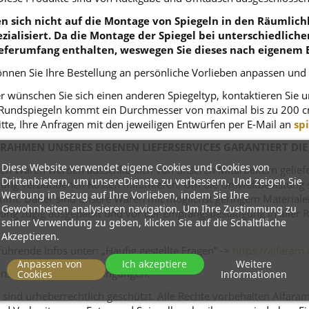
 sich nicht auf die Montage von Spiegeln in den Räumlichk
zialisiert. Da die Montage der Spiegel bei unterschiedlich
eferumfang enthalten, weswegen Sie dieses nach eigenem 
nnen Sie Ihre Bestellung an persönliche Vorlieben anpassen und
r wünschen Sie sich einen anderen Spiegeltyp, kontaktieren Sie 
ei Rundspiegeln kommt ein Durchmesser von maximal bis zu 200 c
itte, Ihre Anfragen mit den jeweiligen Entwürfen per E-Mail an
sp
RAHMEN UNSERES EIGENEN LIEFERSERVICES GARANTIERT DIE
Diese Website verwendet eigene Cookies und Cookies von
n Waren werden ausschließlich von unseren Mitarbeitern geliefert
Drittanbietern, um unsereDienste zu verbessern. Und zeigen Sie
ferung verbundenen Kosten minimieren. Um die Umweltbelastung s
Werbung in Bezug auf Ihre Vorlieben, indem Sie Ihre
mt. Daher sind unsere Waren mit möglichst geringem Materialeins
Gewohnheiten analysieren navigation. Um Ihre Zustimmung zu
tellung zügig ausgepackt und vor der Empfangsbestätigung in alle
seiner Verwendung zu geben, klicken Sie auf die Schaltfläche
Akzeptieren.
ührende Infos unter: „Häufig gestellte Fragen” ->
https://alfaram.
Anpassen von
Ich akzeptiere
Weitere
tions- und Rückgabebedingungen.
Cookies
Informationen
sind urheberrechtlich geschützt. Alle Rechte vorbehalten Alfara