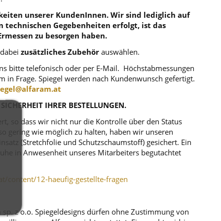
eiten unserer KundenInnen. Wir sind lediglich auf
en technischen Gegebenheiten erfolgt, ist das
Ermessen zu besorgen haben.
 dabei
zusätzliches Zubehör
auswählen.
uns bitte telefonisch oder per E-Mail. Höchstabmessungen
m in Frage. Spiegel werden nach Kundenwunsch gefertigt.
iegel@alfaram.at
 SICHERHEIT IHRER BESTELLUNGEN.
, so dass wir nicht nur die Kontrolle über den Status
o gering wie möglich zu halten, haben wir unseren
atz (Stretchfolie und Schutzschaumstoff) gesichert. Ein
r Ruhe in Anwesenheit unseres Mitarbeiters begutachtet
at/content/12-haeufig-gestellte-fragen
m sp. z o.o. Spiegeldesigns dürfen ohne Zustimmung von