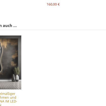
160,00 €
 auch ...
gelmäßiger
ahmen und
ENA IM LED-
N