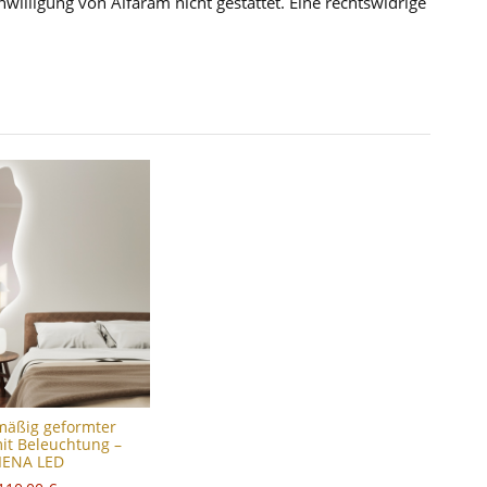
illigung von Alfaram nicht gestattet. Eine rechtswidrige
mäßig geformter
it Beleuchtung –
IENA LED