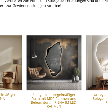
d Verbreiten von Fotos und Spiegelbeschreibungen sind ohne Einw
ere zur Gewinnerzielung) ist strafbar!
gelmäßiger
Spiegel in unregelmäßiger
Unregel
ENA
Form mit MDF-Rahmen und
Spiegel m
Beleuchtung - PIENA IM LED-
P
RAHMEN