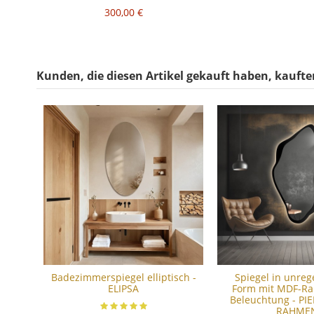
300,00 €
Kunden, die diesen Artikel gekauft haben, kauften
Badezimmerspiegel elliptisch -
Spiegel in unre
ELIPSA
Form mit MDF-R
Beleuchtung - PI
RAHME